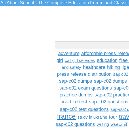
All About School - The Complete Education Forum and Classif
adventure
affordable press relea
girl
education
free
call girl services
healthcare
hiking
lig
and safety
press release distribution
sap c02
sap-c02 dumps
sap-c02 dumps 
sap-c02 exam questions
sap-c0
practice dumps
sap-c02 practi
practice test
sap-c02 questions
sap-c02 test questions
sap-c02 
france
tra
tour
study in ukraine
sap-c02 questions
writing
wse认 证