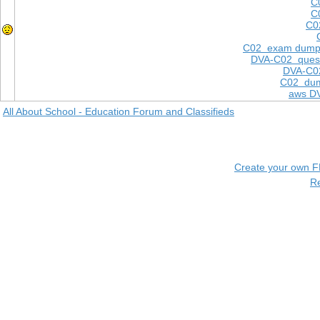
C
C
C0
C02 exam dump
DVA-C02 quest
DVA-C02
C02 dum
aws D
All About School - Education Forum and Classifieds
Create your own 
R