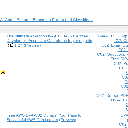
All About School - Education Forum and Classifieds
Posts Tagged With "DVA-C02 Exam Question
The ultimate Amazon DVA-C02 AWS Certified
DVA-C02 Dump
Developer - Associate Guidebook buyer's guide
DVA-C
(
1
2
)
(Preview)
C02 Exam Que
C02
C02 Questions
Free DVA
C02 Pra
C02 
C0
C
C02
C02 Dumps PD
DVA-C02
Free AWS DVA-C02 Dumps: Your Pass to
DVA
Successful AWS Certification
(Preview)
C02 