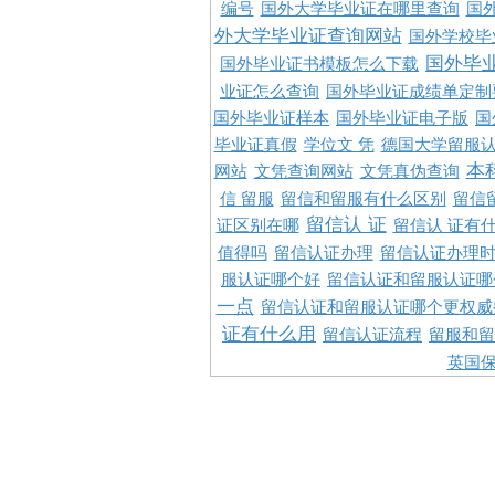
编号
国外大学毕业证在哪里查询
国
外大学毕业证查询网站
国外学校毕
国外毕
国外毕业证书模板怎么下载
业证怎么查询
国外毕业证成绩单定制
国外毕业证样本
国外毕业证电子版
国
毕业证真假
学位文 凭
德国大学留服认
本
网站
文凭查询网站
文凭真伪查询
信 留服
留信和留服有什么区别
留信
留信认 证
证区别在哪
留信认 证有
值得吗
留信认证办理
留信认证办理
服认证哪个好
留信认证和留服认证哪
一点
留信认证和留服认证哪个更权威
证有什么用
留信认证流程
留服和留
英国