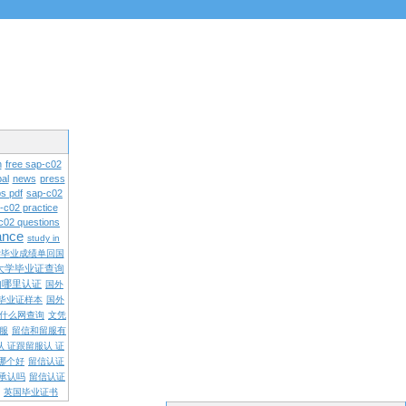
n
free sap-c02
al
news
press
s pdf
sap-c02
-c02 practice
c02 questions
rance
study in
学毕业成绩单回国
大学毕业证查询
内哪里认证
国外
毕业证样本
国外
什么网查询
文凭
留服
留信和留服有
认 证跟留服认 证
哪个好
留信认证
承认吗
留信认证
英国毕业证书