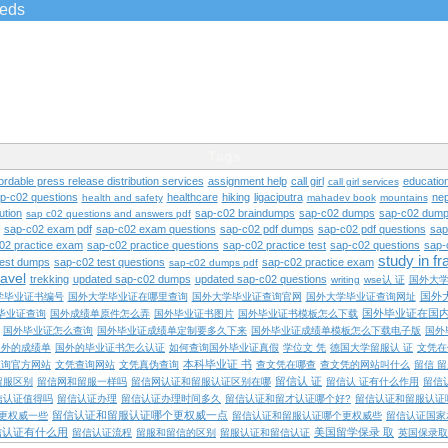
ieds
Tags
ordable press release distribution services
assignment help
call girl
educatio
call girl services
ap-c02 questions
healthcare
hiking
ligaciputra
nep
health and safety
mahadev book
mountains
ution
sap-c02 braindumps
sap-c02 dumps
sap-c02 dump
sap c02 questions and answers pdf
sap-c02 exam pdf
sap-c02 exam questions
sap-c02 pdf dumps
sap-c02 pdf questions
sap
02 practice exam
sap-c02 practice questions
sap-c02 practice test
sap-c02 questions
sap-
study in f
test dumps
sap-c02 test questions
sap-c02 practice exam
sap-c02 dumps pdf
ravel
trekking
updated sap-c02 dumps
updated sap-c02 questions
writing
wse认 证
国外大
国外
学毕业证书编号
国外大学毕业证在哪里查询
国外大学毕业证查询官网
国外大学毕业证查询网址
国外毕业证在国
毕业证查询
国外成绩单原件怎么弄
国外毕业证书图片
国外毕业证书模板怎么下载
国外毕业证怎么查询
国外毕业证成绩单定制要多久下来
国外毕业证成绩单模板怎么下载电子版
国外
国外的成绩单
国外的毕业证书怎么认证
如何查询国外毕业证真假
学位文 凭
德国大学留服认 证
文凭在
本科毕业证 书
查询官方网站
文凭查询网站
文凭真伪查询
查文凭在哪查
查文凭的网站叫什么
留信 
留信认 证
留服区别
留信网和留服一样吗
留信网认证和留服认证区别在哪
留信认 证有什么作用
留信
信认证值得吗
留信认证办理
留信认证办理时间多久
留信认证和留才认证哪个好?
留信认证和留服认证
留信认证和留服认证哪个更权威一点
更权威一些
留信认证和留服认证哪个更权威些
留信认证国家
信认证有什么用
美国留学保录 取
留信认证流程
留服和留信的区别
留服认证和留信认证
英国保录取