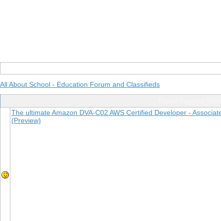
All About School - Education Forum and Classifieds
Posts Tagged Wit
The ultimate Amazon DVA-C02 AWS Certified Developer - Associat
(Preview)