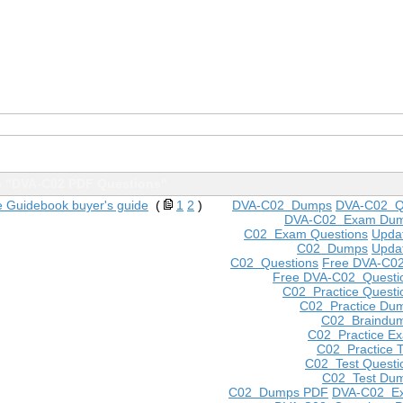
h "DVA-C02 PDF Questions"
e Guidebook buyer's guide
(
1
2
)
DVA-C02 Dumps
DVA-C02 Q
DVA-C02 Exam Du
C02 Exam Questions
Upda
C02 Dumps
Upda
C02 Questions
Free DVA-C0
Free DVA-C02 Questi
C02 Practice Questi
C02 Practice Du
C02 Braindu
C02 Practice E
C02 Practice T
C02 Test Questi
C02 Test Du
C02 Dumps PDF
DVA-C02 E