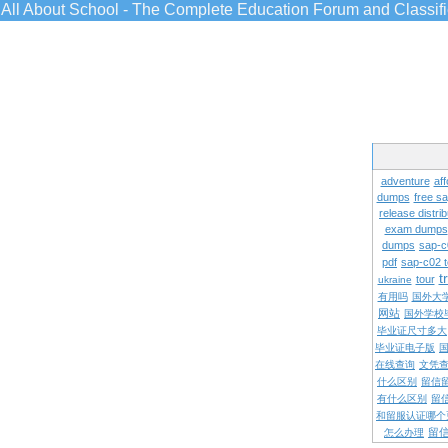
All About School - The Complete Education Forum and Classif
adventure
aff
dumps
free s
release distrib
exam dumps
dumps
sap-c
pdf
sap-c02 
t
tour
ukraine
有用吗
国外大
网站
国外学校
毕业证尺寸多大
毕业证电子版
在线查询
文凭
什么区别
留信
有什么区别
留
和留服认证哪个
留
怎么办理