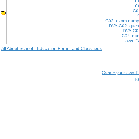
C
C
C0
C02 exam dump
DVA-C02 quest
DVA-C02
C02 dum
aws D
All About School - Education Forum and Classifieds
Create your own 
R