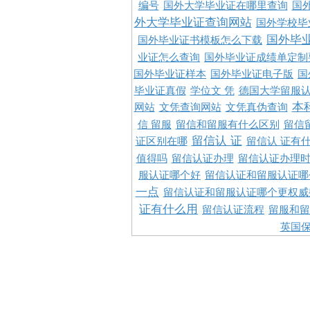
编号
国外大学毕业证在哪里查询
国
外大学毕业证查询网站
国外学校毕
国外毕
国外毕业证书模板怎么下载
业证怎么查询
国外毕业证成绩单定制
国外毕业证样本
国外毕业证电子版
国
毕业证真假
学位文 凭
德国大学留服认
本
网站
文凭查询网站
文凭真伪查询
信 留服
留信和留服有什么区别
留信
留信认 证
证区别在哪
留信认 证有
值得吗
留信认证办理
留信认证办理
服认证哪个好
留信认证和留服认证哪
一点
留信认证和留服认证哪个更权威
证有什么用
留信认证流程
留服和留
英国