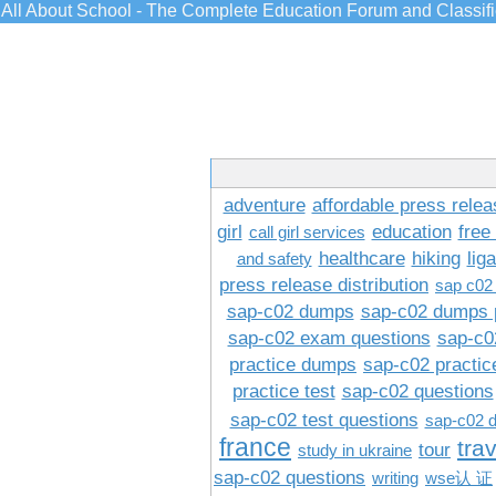
All About School - The Complete Education Forum and Classif
adventure
affordable press relea
girl
education
free
call girl services
healthcare
hiking
lig
and safety
press release distribution
sap c02
sap-c02 dumps
sap-c02 dumps 
sap-c02 exam questions
sap-c0
practice dumps
sap-c02 practi
practice test
sap-c02 questions
sap-c02 test questions
sap-c02 
france
tra
tour
study in ukraine
sap-c02 questions
writing
wse认 证