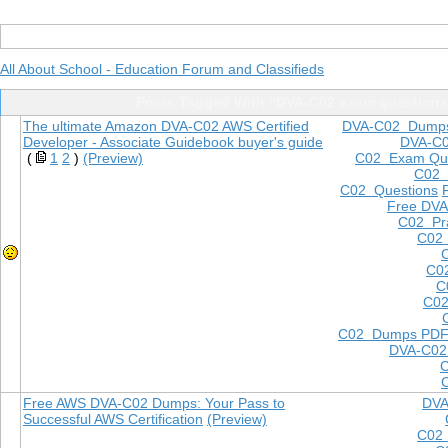
All About School - Education Forum and Classifieds
Posts Tagged With "DVA-C02 exam questions
The ultimate Amazon DVA-C02 AWS Certified
DVA-C02 Dump
Developer - Associate Guidebook buyer's guide
DVA-C
(
1
2
)
(Preview)
C02 Exam Que
C02
C02 Questions
Free DVA
C02 Pra
C02 
C0
C
C02
C02 Dumps PD
DVA-C02
Free AWS DVA-C02 Dumps: Your Pass to
DVA
Successful AWS Certification
(Preview)
C02 