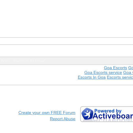
With "Escorts In Goa"
Goa Escorts
Go
Goa Escorts service
Goa C
Escorts In Goa
Escorts servi
Create your own FREE Forum
Report Abuse