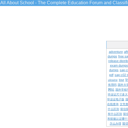
All About School - The Complete Education Forum and Classif
adventure
aff
dumps
free s
release distrib
exam dumps
dumps
sap-c
pdf
sap-c02 
t
tour
ukraine
有用吗
国外大
网站
国外学校
毕业证尺寸多大
毕业证电子版
在线查询
文凭
什么区别
留信
有什么区别
留
和留服认证哪个
留
怎么办理