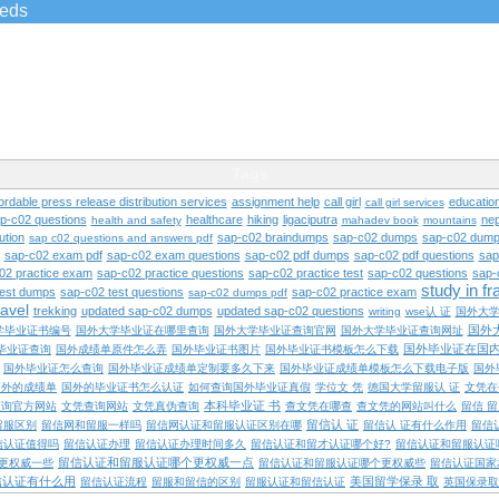
ieds
Tags
ordable press release distribution services
assignment help
call girl
educatio
call girl services
ap-c02 questions
healthcare
hiking
ligaciputra
nep
health and safety
mahadev book
mountains
ution
sap-c02 braindumps
sap-c02 dumps
sap-c02 dump
sap c02 questions and answers pdf
sap-c02 exam pdf
sap-c02 exam questions
sap-c02 pdf dumps
sap-c02 pdf questions
sap
02 practice exam
sap-c02 practice questions
sap-c02 practice test
sap-c02 questions
sap-
study in f
test dumps
sap-c02 test questions
sap-c02 practice exam
sap-c02 dumps pdf
ravel
trekking
updated sap-c02 dumps
updated sap-c02 questions
writing
wse认 证
国外大
国外
学毕业证书编号
国外大学毕业证在哪里查询
国外大学毕业证查询官网
国外大学毕业证查询网址
国外毕业证在国
毕业证查询
国外成绩单原件怎么弄
国外毕业证书图片
国外毕业证书模板怎么下载
国外毕业证怎么查询
国外毕业证成绩单定制要多久下来
国外毕业证成绩单模板怎么下载电子版
国外
国外的成绩单
国外的毕业证书怎么认证
如何查询国外毕业证真假
学位文 凭
德国大学留服认 证
文凭在
本科毕业证 书
查询官方网站
文凭查询网站
文凭真伪查询
查文凭在哪查
查文凭的网站叫什么
留信 
留信认 证
留服区别
留信网和留服一样吗
留信网认证和留服认证区别在哪
留信认 证有什么作用
留信
信认证值得吗
留信认证办理
留信认证办理时间多久
留信认证和留才认证哪个好?
留信认证和留服认证
留信认证和留服认证哪个更权威一点
更权威一些
留信认证和留服认证哪个更权威些
留信认证国家
信认证有什么用
美国留学保录 取
留信认证流程
留服和留信的区别
留服认证和留信认证
英国保录取