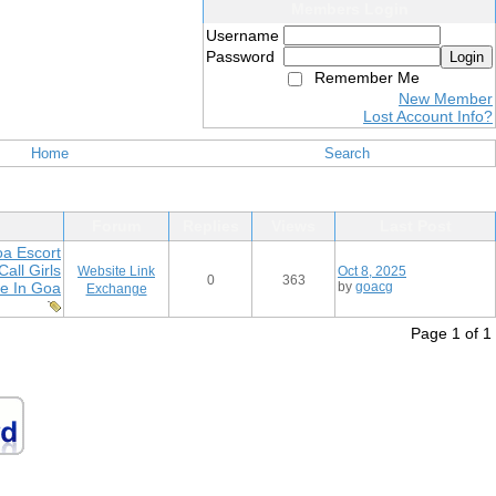
Members Login
Username
Password
Login
Remember Me
New Member
Lost Account Info?
Home
Search
Forum
Replies
Views
Last Post
a Escort
all Girls
Website Link
Oct 8, 2025
0
363
ce In Goa
by
goacg
Exchange
Page 1 of 1