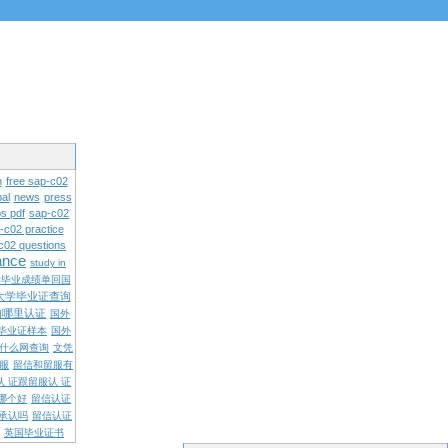
n
free sap-c02
al
news
press
s pdf
sap-c02
-c02 practice
c02 questions
rance
study in
学毕业成绩单回国
大学毕业证查询
内哪里认证
国外
毕业证样本
国外
什么网查询
文凭
留服
留信和留服有
认 证跟留服认 证
哪个好
留信认证
承认吗
留信认证
英国毕业证书