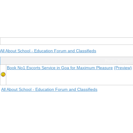
All About School - Education Forum and Classifieds
Posts Tagged 
Book No1 Escorts Service in Goa for Maximum Pleasure
(Preview)
All About School - Education Forum and Classifieds