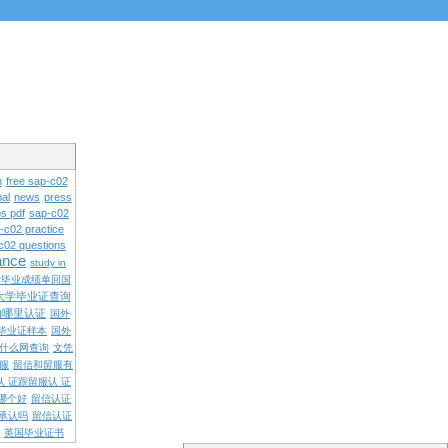
n
free sap-c02
al
news
press
s pdf
sap-c02
-c02 practice
c02 questions
rance
study in
学毕业成绩单回国
大学毕业证查询
内哪里认证
国外
毕业证样本
国外
什么网查询
文凭
留服
留信和留服有
认 证跟留服认 证
哪个好
留信认证
承认吗
留信认证
英国毕业证书