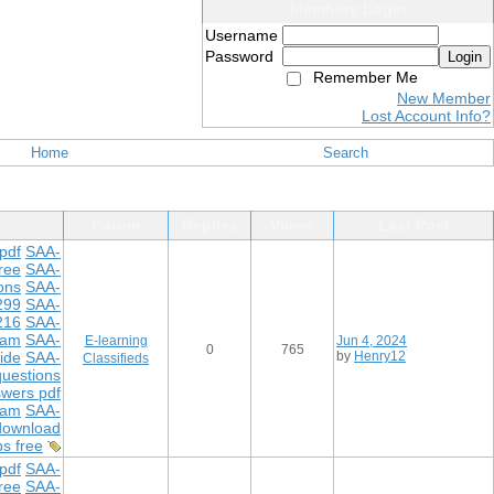
Members Login
Username
Password
Login
Remember Me
New Member
Lost Account Info?
Home
Search
Forum
Replies
Views
Last Post
pdf
SAA-
ree
SAA-
ons
SAA-
299
SAA-
216
SAA-
xam
SAA-
E-learning
Jun 4, 2024
0
765
ide
SAA-
by
Henry12
Classifieds
uestions
wers pdf
xam
SAA-
download
s free
pdf
SAA-
ree
SAA-