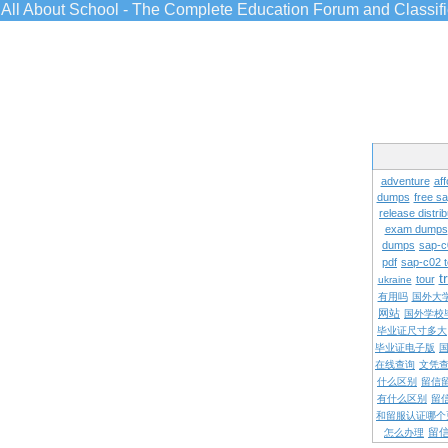
All About School - The Complete Education Forum and Classif
adventure
aff
dumps
free s
release distrib
exam dumps
dumps
sap-c
pdf
sap-c02 
t
tour
ukraine
有用吗
国外大
网站
国外学校
毕业证尺寸多大
毕业证电子版
在线查询
文凭
什么区别
留信
有什么区别
留
和留服认证哪个
留
怎么办理