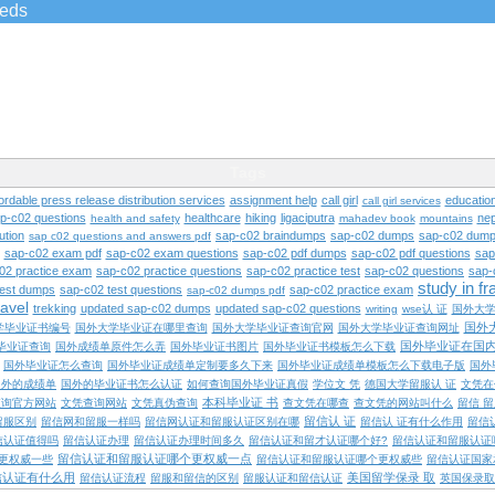
ieds
Tags
ordable press release distribution services
assignment help
call girl
educatio
call girl services
ap-c02 questions
healthcare
hiking
ligaciputra
nep
health and safety
mahadev book
mountains
ution
sap-c02 braindumps
sap-c02 dumps
sap-c02 dump
sap c02 questions and answers pdf
sap-c02 exam pdf
sap-c02 exam questions
sap-c02 pdf dumps
sap-c02 pdf questions
sap
02 practice exam
sap-c02 practice questions
sap-c02 practice test
sap-c02 questions
sap-
study in f
test dumps
sap-c02 test questions
sap-c02 practice exam
sap-c02 dumps pdf
ravel
trekking
updated sap-c02 dumps
updated sap-c02 questions
writing
wse认 证
国外大
国外
学毕业证书编号
国外大学毕业证在哪里查询
国外大学毕业证查询官网
国外大学毕业证查询网址
国外毕业证在国
毕业证查询
国外成绩单原件怎么弄
国外毕业证书图片
国外毕业证书模板怎么下载
国外毕业证怎么查询
国外毕业证成绩单定制要多久下来
国外毕业证成绩单模板怎么下载电子版
国外
国外的成绩单
国外的毕业证书怎么认证
如何查询国外毕业证真假
学位文 凭
德国大学留服认 证
文凭在
本科毕业证 书
查询官方网站
文凭查询网站
文凭真伪查询
查文凭在哪查
查文凭的网站叫什么
留信 
留信认 证
留服区别
留信网和留服一样吗
留信网认证和留服认证区别在哪
留信认 证有什么作用
留信
信认证值得吗
留信认证办理
留信认证办理时间多久
留信认证和留才认证哪个好?
留信认证和留服认证
留信认证和留服认证哪个更权威一点
更权威一些
留信认证和留服认证哪个更权威些
留信认证国家
信认证有什么用
美国留学保录 取
留信认证流程
留服和留信的区别
留服认证和留信认证
英国保录取