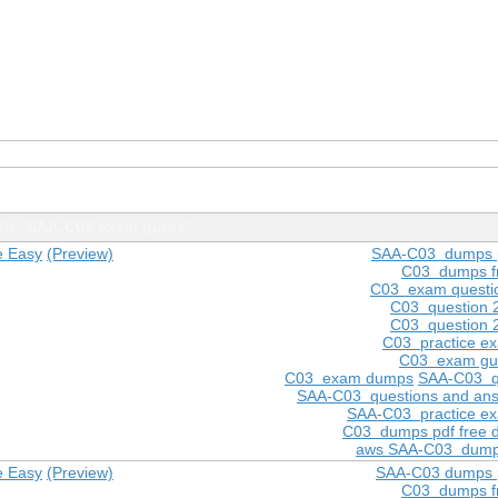
th "SAA-C03 exam guide"
e Easy
(Preview)
SAA-C03 dumps 
C03 dumps f
C03 exam questi
C03 question 
C03 question 
C03 practice e
C03 exam gu
C03 exam dumps
SAA-C03 q
SAA-C03 questions and ans
SAA-C03 practice e
C03 dumps pdf free 
aws SAA-C03 dump
e Easy
(Preview)
SAA-C03 dumps 
C03 dumps f