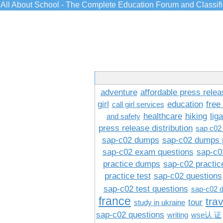
All About School - The Complete Education Forum and Classif
adventure
affordable press relea
girl
education
free
call girl services
healthcare
hiking
lig
and safety
press release distribution
sap c02
sap-c02 dumps
sap-c02 dumps 
sap-c02 exam questions
sap-c0
practice dumps
sap-c02 practi
practice test
sap-c02 questions
sap-c02 test questions
sap-c02 
france
tra
tour
study in ukraine
sap-c02 questions
writing
wse认 证