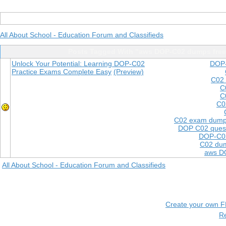
All About School - Education Forum and Classifieds
Posts Tagged With "aws DOP-C02 dumps free
Unlock Your Potential: Learning DOP-C02
DOP-
Practice Exams Complete Easy
(Preview)
C02 
C
C
C0
C02 exam dum
DOP C02 quest
DOP-C02
C02 dum
aws D
All About School - Education Forum and Classifieds
Create your own 
R