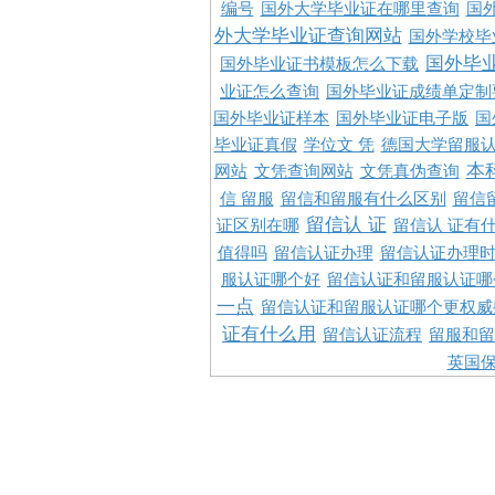
编号
国外大学毕业证在哪里查询
国
外大学毕业证查询网站
国外学校毕
国外毕
国外毕业证书模板怎么下载
业证怎么查询
国外毕业证成绩单定制
国外毕业证样本
国外毕业证电子版
国
毕业证真假
学位文 凭
德国大学留服认
本
网站
文凭查询网站
文凭真伪查询
信 留服
留信和留服有什么区别
留信
留信认 证
证区别在哪
留信认 证有
值得吗
留信认证办理
留信认证办理
服认证哪个好
留信认证和留服认证哪
一点
留信认证和留服认证哪个更权威
证有什么用
留信认证流程
留服和留
英国