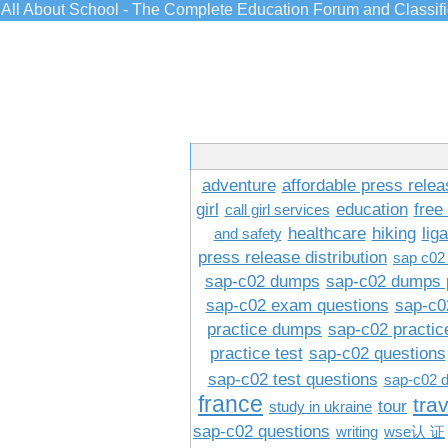
All About School - The Complete Education Forum and Classif
adventure
affordable press relea
girl
education
free
call girl services
healthcare
hiking
lig
and safety
press release distribution
sap c02
sap-c02 dumps
sap-c02 dumps 
sap-c02 exam questions
sap-c0
practice dumps
sap-c02 practi
practice test
sap-c02 questions
sap-c02 test questions
sap-c02 
france
tra
tour
study in ukraine
sap-c02 questions
writing
wse认 证