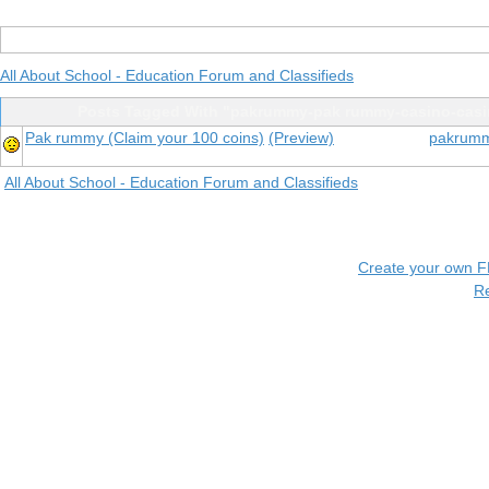
All About School - Education Forum and Classifieds
Posts Tagged With "pakrummy-pak rummy-casino-cas
Pak rummy (Claim your 100 coins)
(Preview)
pakrumm
All About School - Education Forum and Classifieds
Create your own 
R