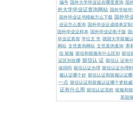
编号
国外大学毕业证在哪里查询
国
外大学毕业证查询网站
国外学校毕
国外毕
国外毕业证书模板怎么下载
业证怎么查询
国外毕业证成绩单定制
国外毕业证样本
国外毕业证电子版
国
毕业证真假
学位文 凭
德国大学留服认
本
网站
文凭查询网站
文凭真伪查询
信 留服
留信和留服有什么区别
留信
留信认 证
证区别在哪
留信认 证有
值得吗
留信认证办理
留信认证办理
服认证哪个好
留信认证和留服认证哪
一点
留信认证和留服认证哪个更权威
证有什么用
留信认证流程
留服和留
英国