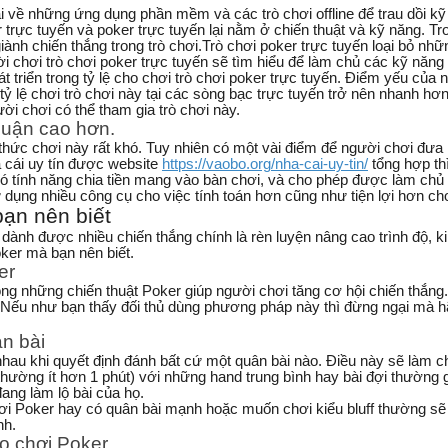
̉i về những ứng dụng phần mềm và các trò chơi offline để trau dồi ky
trực tuyến và poker trực tuyến lại nằm ở chiến thuật và kỹ nă
iành chiến thắng trong trò chơi.Trò chơi poker trực tuyến loại bỏ nh
 chơi trò chơi poker trực tuyến sẽ tìm hiểu để làm chủ các kỹ năng
t triển trong tỷ lệ cho chơi trò chơi poker trực tuyến. Điểm yếu của
, tỷ lệ chơi trò chơi này tại các sòng bạc trực tuyến trở nên nhanh hơ
ời chơi có thể tham gia trò chơi này.
nhuận cao hơn.
hức chơi này rất khó. Tuy nhiên có một vài điểm để người chơi đưa 
hà cái uy tín được website
https://vaobo.org/nha-cai-uy-tin/
tổng hợp thì 
u có tính năng chia tiền mang vào bàn chơi, và cho phép được làm chu
̉ dụng nhiều công cụ cho việc tính toán hơn cũng như tiện lợi hơn ch
ạn nên biết
i dành được nhiều chiến thắng chính là rèn luyện nâng cao trình độ,
ker mà bạn nên biết.
er
rong những chiến thuật Poker giúp người chơi tăng cơ hội chiến thắn
. Nếu như bạn thấy đối thủ dùng phương pháp này thì đừng ngại mà h
án bài
hau khi quyết định đánh bất cứ một quân bài nào. Điều này sẽ làm c
ường ít hơn 1 phút) với những hand trung bình hay bài đợi thường 
ang làm lộ bài của họ.
i Poker hay có quân bài mạnh hoặc muốn chơi kiểu bluff thường sẽ s
nh.
o chơi Poker