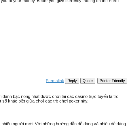
b you of your money. Better yet, give currency trading on the Forex
Permalink
Reply
Quote
Printer Friendly
i đánh bạc nóng nhất được chơi tại các casino trực tuyến là trò
một số khác biệt giữa chơi các trò chơi poker này.
 nhiều người mới. Với những hướng dẫn dễ dàng và nhiều dễ dàng