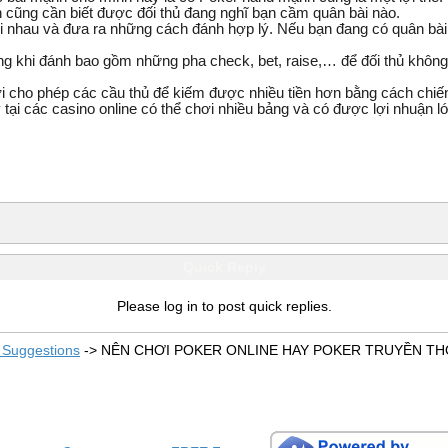
n cũng cần biết được đối thủ đang nghĩ bạn cầm quân bài nào.
i nhau và đưa ra những cách đánh hợp lý. Nếu bạn đang có quân bài 
g khi đánh bao gồm những pha check, bet, raise,… để đối thủ khôn
hơi cho phép các cầu thủ để kiếm được nhiều tiền hơn bằng cách chi
ày tại các casino online có thể chơi nhiều bảng và có được lợi nhuận
Quick Reply
Please log in to post quick replies.
Suggestions
->
NÊN CHƠI POKER ONLINE HAY POKER TRUYỀN T