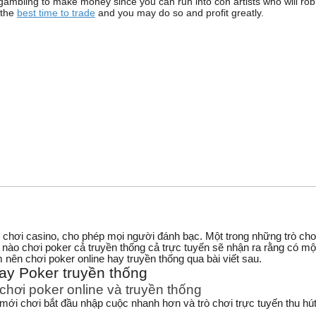
ne gambling to make money since you can run into con artists who will ro
 the
best time to trade
and you may do so and profit greatly.
rò chơi casino, cho phép mọi người đánh bạc. Một trong những trò chơ
ào chơi poker cả truyền thống cả trực tuyến sẽ nhận ra rằng có 
 nên chơi poker online hay truyền thống qua bài viết sau.
ay Poker truyền thống
 chơi poker online và truyền thống
mới chơi bắt đầu nhập cuộc nhanh hơn và trò chơi trực tuyến thu hút