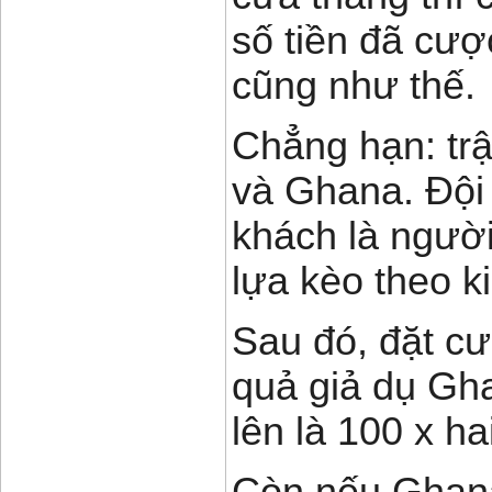
số tiền đã cược
cũng như thế.
Chẳng hạn: tr
và Ghana. Đội
khách là người
lựa kèo theo ki
Sau đó, đặt c
quả giả dụ Gha
lên là 100 x ha
Còn nếu Ghana