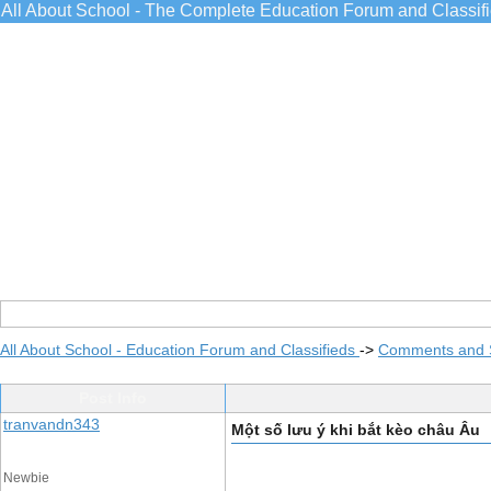
All About School - The Complete Education Forum and Classif
All About School - Education Forum and Classifieds
->
Comments and 
Post Info
tranvandn343
Một số lưu ý khi bắt kèo châu Âu
Newbie