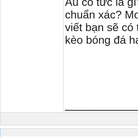
Âu có tức là g
chuẩn xác? Mo
viết bạn sẽ có
kèo bóng đá h
____________