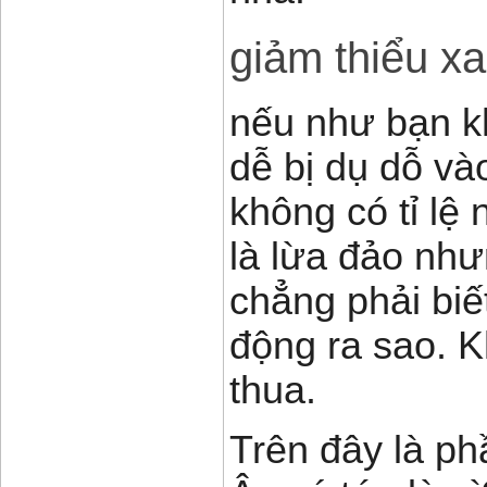
giảm thiểu x
nếu như bạn kh
dễ bị dụ dỗ và
không có tỉ lệ
là lừa đảo như
chẳng phải biế
động ra sao. Kh
thua.
Trên đây là p