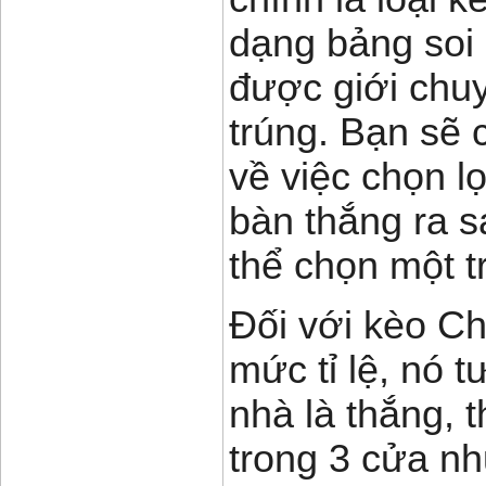
dạng bảng soi
được giới chuy
trúng. Bạn sẽ 
về việc chọn lọ
bàn thắng ra s
thể chọn một tr
Đối với kèo Ch
mức tỉ lệ, nó 
nhà là thắng, 
trong 3 cửa nh