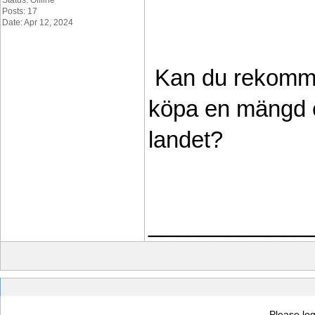
Status: Offline
Posts: 17
Date: Apr 12, 2024
 Kan du rekomme
köpa en mängd oli
landet?
____________
Please log