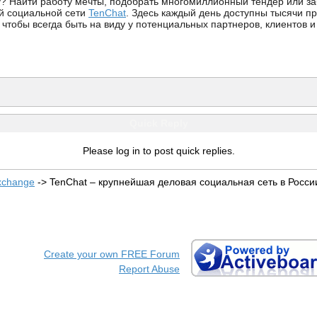
у? Найти работу мечты, подобрать многомиллионный тендер или за
й социальной сети
TenChat
. Здесь каждый день доступны тысячи п
чтобы всегда быть на виду у потенциальных партнеров, клиентов и
Quick Reply
Please log in to post quick replies.
xchange
->
TenChat – крупнейшая деловая социальная сеть в Росси
Create your own FREE Forum
Report Abuse