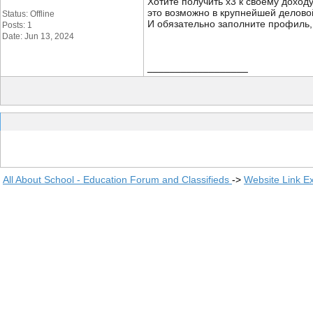
Хотите получить х3 к своему доход
это возможно в крупнейшей делово
Status: Offline
И обязательно заполните профиль, 
Posts: 1
Date: Jun 13, 2024
__________________
All About School - Education Forum and Classifieds
->
Website Link E