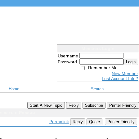
Members Login
Username
Password
Login
Remember Me
New Member
Lost Account Info?
Home
Search
и
Start A New Topic
Reply
Subscribe
Printer Friendly
я сеть в России
Permalink
Reply
Quote
Printer Friendly