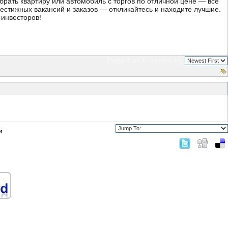
брать квартиру или автомобиль с торгов по отличной цене — все
рестижных вакансий и заказов — откликайтесь и находите лучшие.
 инвесторов!
Page 1 of 1
sorted by
и