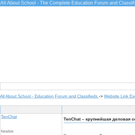
All About School - The Complete Education Forum and Classif
All About School - Education Forum and Classifieds
->
Website Link E
Post Info
TenChat
TenChat – крупнейшая деловая с
Newbie