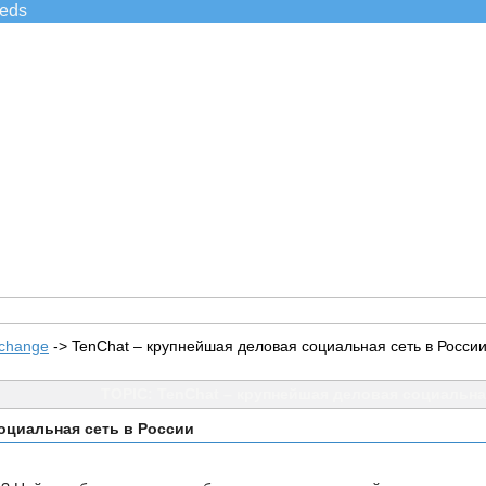
ieds
xchange
->
TenChat – крупнейшая деловая социальная сеть в Росси
TOPIC: TenChat – крупнейшая деловая социальна
оциальная сеть в России