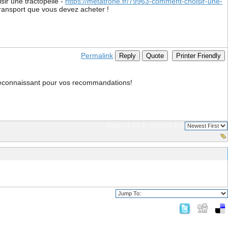
ir une tractopelle -
https://metatrone.fr/79963-comment-choisir-une-
 transport que vous devez acheter !
Permalink
Reply
Quote
Printer Friendly
s reconnaissant pour vos recommandations!
Page 1 of 1
sorted by