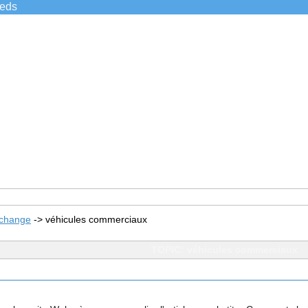
ieds
xchange
->
véhicules commerciaux
TOPIC: véhicules commerciaux