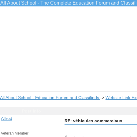
All About School - The Complete Education Forum and Classif
All About School - Education Forum and Classifieds
->
Website Link E
Post Info
Alfred
RE: véhicules commerciaux
Veteran Member