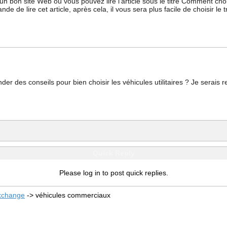
bon site Web où vous pouvez lire l'article sous le titre Comment chois
e de lire cet article, après cela, il vous sera plus facile de choisir le
der des conseils pour bien choisir les véhicules utilitaires ? Je serai
Quick Reply
Please log in to post quick replies.
xchange
->
véhicules commerciaux