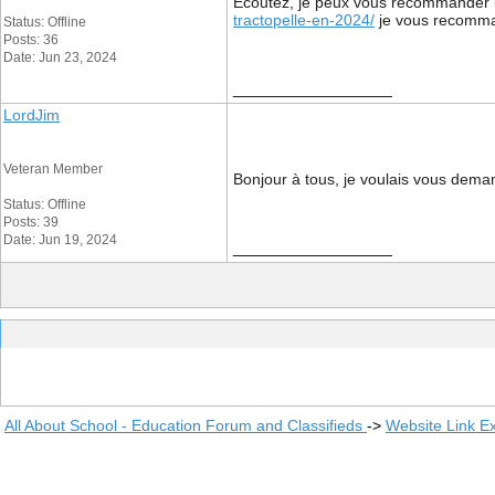
Écoutez, je peux vous recommander un 
tractopelle-en-2024/
je vous recommand
Status: Offline
Posts: 36
Date: Jun 23, 2024
__________________
LordJim
Veteran Member
Bonjour à tous, je voulais vous deman
Status: Offline
Posts: 39
Date: Jun 19, 2024
__________________
All About School - Education Forum and Classifieds
->
Website Link E