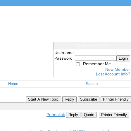
Members Login
Username
Password
Login
Remember Me
New Member
Lost Account Info?
Home
Search
Start A New Topic
Reply
Subscribe
Printer Friendly
Permalink
Reply
Quote
Printer Friendly