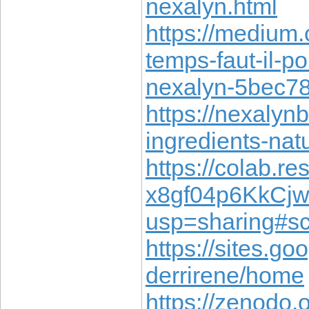
nexalyn.html
https://medium
temps-faut-il-p
nexalyn-5bec7
https://nexalyn
ingredients-nat
https://colab.r
x8gf04p6KkCj
usp=sharing#s
https://sites.go
derrirene/home
https://zenodo.