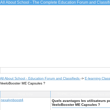
All About School - The Complete Education Forum and Classif
All About School - Education Forum and Classifieds
->
E-learning Class
VeeloBooster ME Capsules ?
Post Info
TOPIC: Quels avantages les uti
nexalynboost4
Quels avantages les utilisateurs pe
VeeloBooster ME Capsules ?