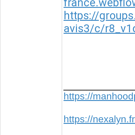
france.webflo
https://group
avis3/c/r8_v1
____________
https://manhoodp
https://
nexalyn
.fr