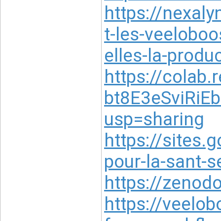
https://nexa
t-les-veelobo
elles-la-produ
https://colab
bt8E3eSviRi
usp=sharing
https://sites.
pour-la-sant-
https://zenod
https://veelob