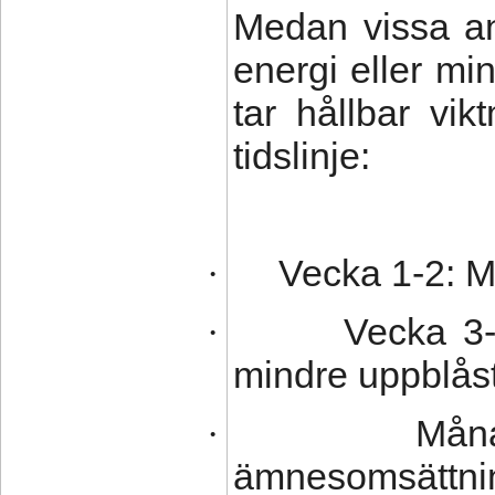
Medan vissa a
energi eller mi
tar hållbar vik
tidslinje:
Vecka 1-2: Mi
·
Vecka 3-
·
mindre uppblås
Måna
·
ämnesomsättni