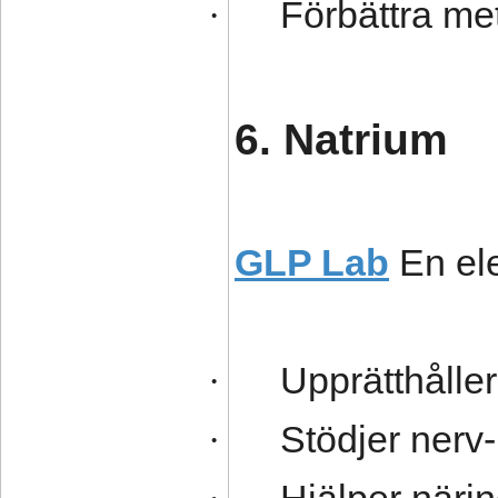
Förbättra me
·
6. Natrium
GLP Lab
En el
Upprätthålle
·
Stödjer nerv
·