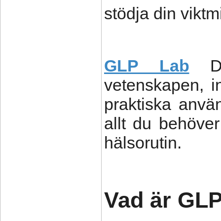
stödja din vikt
GLP Lab
D
vetenskapen, i
praktiska anv
allt du behöver
hälsorutin.
Vad är GL