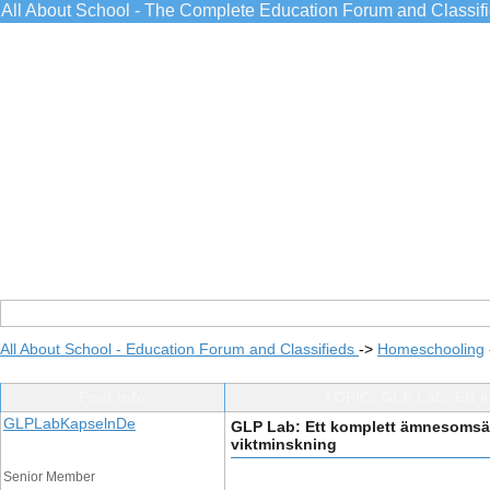
All About School - The Complete Education Forum and Classif
All About School - Education Forum and Classifieds
->
Homeschooling
Post Info
TOPIC: GLP Lab: Ett 
GLPLabKapselnDe
GLP Lab: Ett komplett ämnesomsät
viktminskning
Senior Member