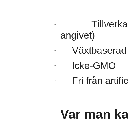
Tillverk
·
angivet)
Växtbaserad
·
Icke-GMO
·
Fri från artifi
·
Var man ka