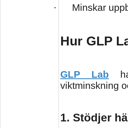
Minskar upp
·
Hur GLP La
GLP Lab
har
viktminskning o
1. Stödjer 