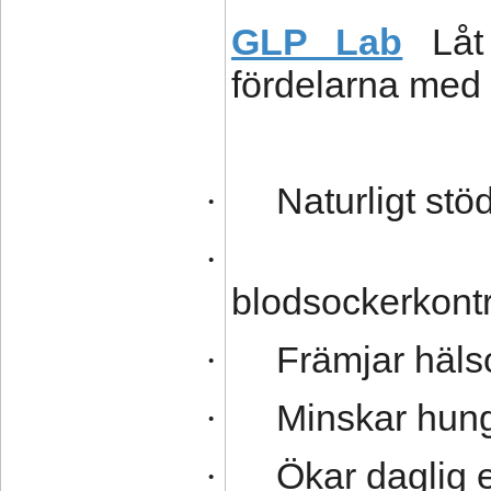
GLP Lab
Låt
fördelarna med a
Naturligt stö
·
·
blodsockerkontr
Främjar häls
·
Minskar hun
·
Ökar daglig 
·