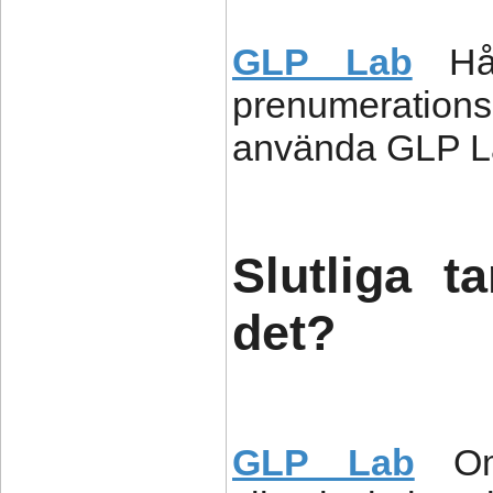
GLP Lab
Hå
prenumeration
använda GLP La
Slutliga 
det?
GLP Lab
O