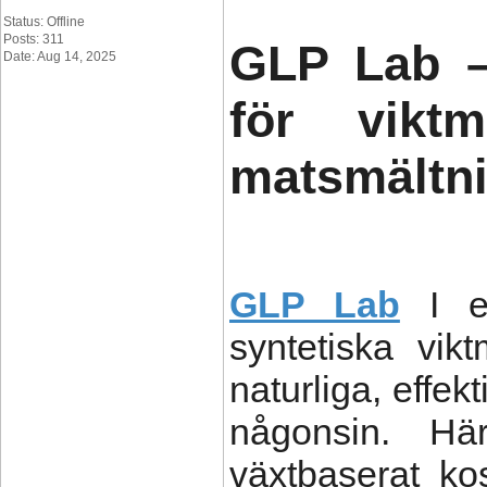
Status: Offline
Posts: 311
GLP Lab – 
Date: Aug 14, 2025
för viktm
matsmältn
GLP Lab
I e
syntetiska vikt
naturliga, effek
någonsin. H
växtbaserat kost