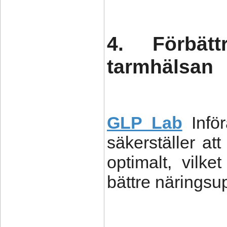
4. Förbät
tarmhälsan
GLP Lab
Infö
säkerställer at
optimalt, vilk
bättre näringsu