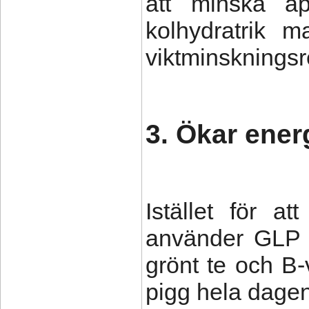
att minska ap
kolhydratrik m
viktminskningsr
3. Ökar ener
Istället för at
använder GLP 
grönt te och B-v
pigg hela dagen