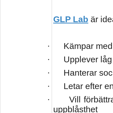
GLP Lab
är ide
Kämpar med at
·
Upplever låg 
·
Hanterar soc
·
Letar efter 
·
Vill förbät
·
uppblåsthet