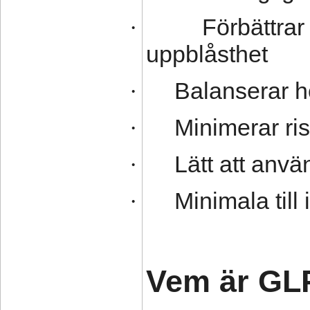
Förbättra
·
uppblåsthet
Balanserar h
·
Minimerar ris
·
Lätt att anv
·
Minimala till
·
Vem är GLP