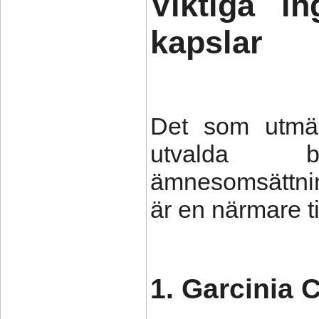
Viktiga i
kapslar
Det som utmä
utvalda b
ämnesomsättnin
är en närmare ti
1. Garcinia