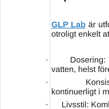
GLP Lab
är utf
otroligt enkelt at
Dosering: 
·
vatten, helst för
Konsi
·
kontinuerligt i 
Livsstil: Ko
·