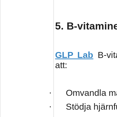
5. B-vitamine
GLP Lab
B-vi
att:
Omvandla mat
·
Stödja hjärn
·