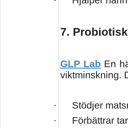
Hjälper näri
·
7. Probiotis
GLP Lab
En hä
viktminskning. 
Stödjer mats
·
Förbättrar ta
·