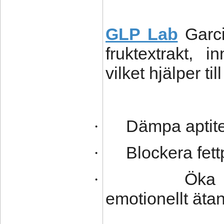
GLP Lab
Garci
fruktextrakt, i
vilket hjälper till
Dämpa aptit
·
Blockera fet
·
Öka 
·
emotionellt äta