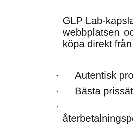
GLP Lab-kapslar 
webbplatsen och
köpa direkt från
Autentisk pr
·
Bästa prissä
·
·
återbetalningsp