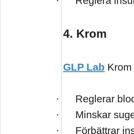
Reglera insu
·
4. Krom
GLP Lab
Krom 
Reglerar blo
·
Minskar suge
·
Förbättrar in
·