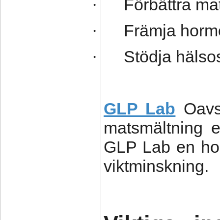
Förbättra ma
·
Främja horm
·
Stödja häls
·
GLP Lab
Oavs
matsmältning e
GLP Lab en hol
viktminskning.