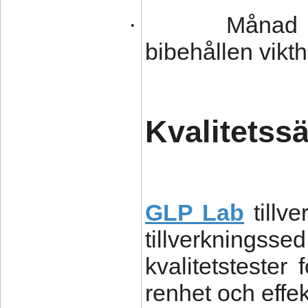
Månad 3
·
bibehållen vikt
Kvalitetss
GLP Lab
tillve
tillverkni
kvalitetstester 
renhet och effek