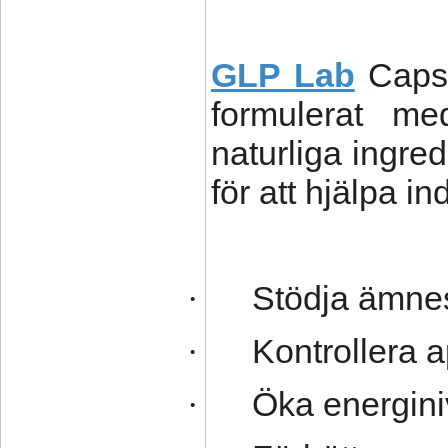
GLP Lab
Capsul
formulerat me
naturliga ingre
för att hjälpa ind
Stödja ämne
·
Kontrollera a
·
Öka energin
·