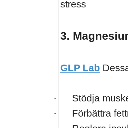
stress
3. Magnesiu
GLP Lab
Dessa 
Stödja muske
·
Förbättra fe
·