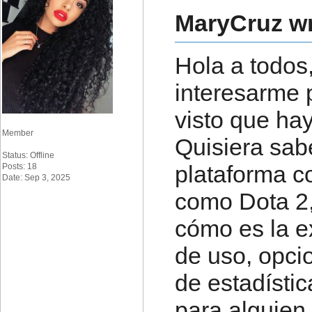
MaryCruz wr
Hola a todos
interesarme 
visto que hay
Member
Quisiera sab
Status: Offline
plataforma c
Posts: 18
Date: Sep 3, 2025
como Dota 2
cómo es la e
de uso, opci
de estadístic
para alguien