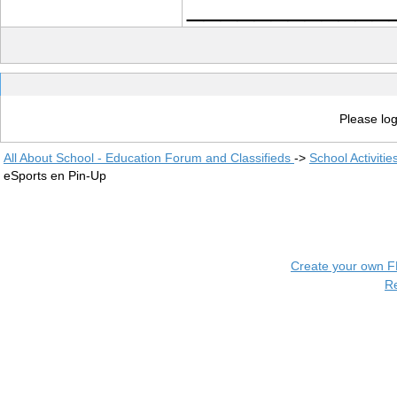
____________
Please log
All About School - Education Forum and Classifieds
->
School Activiti
eSports en Pin-Up
Create your own 
R