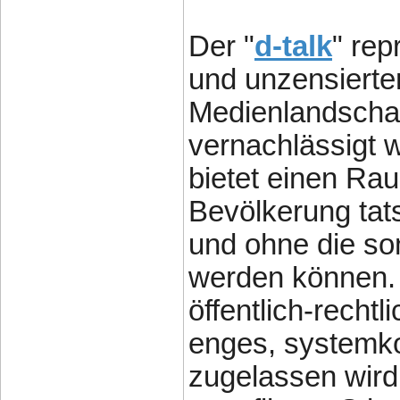
Der "
d-talk
" rep
und unzensiertem
Medienlandschaf
vernachlässigt 
bietet einen Rau
Bevölkerung tats
und ohne die son
werden können. 
öffentlich-recht
enges, systemk
zugelassen wird,