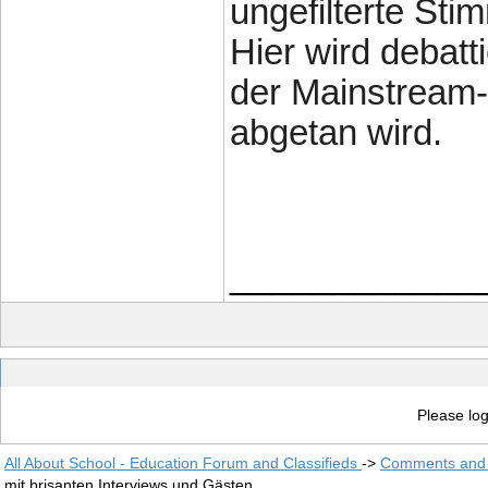
ungefilterte St
Hier wird debatt
der Mainstream-
abgetan wird.
____________
Please log
All About School - Education Forum and Classifieds
->
Comments and 
mit brisanten Interviews und Gästen.