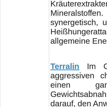
Kräuterextrak
Mineralstoffe
synergetisch, 
Heißhungerat
allgemeine Ener
Terralin
Im G
aggressiven ch
einen gan
Gewichtsabnahm
darauf, den An