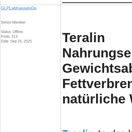
GLPLabKapselnDe
Senior Member
Status: Offline
Teralin
Posts: 313
Date: Sep 25, 2025
Nahrungs
Gewich
Fettverbr
natürliche 