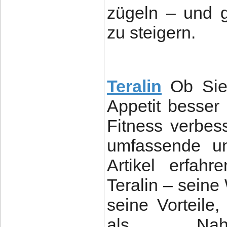
zügeln – und gl
zu steigern.
Teralin
Ob Sie
Appetit besser 
Fitness verbes
umfassende un
Artikel erfah
Teralin – seine
seine Vorteil
als Nahru