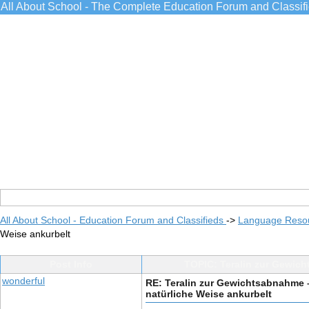
All About School - The Complete Education Forum and Classif
All About School - Education Forum and Classifieds
->
Language Reso
Weise ankurbelt
Post Info
TOPIC: Teralin zur Gewich
wonderful
RE: Teralin zur Gewichtsabnahme 
natürliche Weise ankurbelt