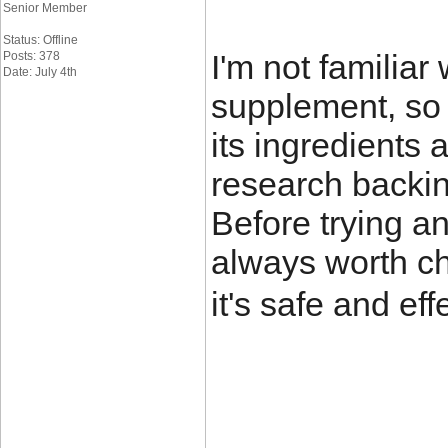
Senior Member
Status: Offline
I'm not familiar
Posts: 378
Date: July 4th
supplement, so 
its ingredients 
research backi
Before trying an
always worth ch
it's safe and eff
____________