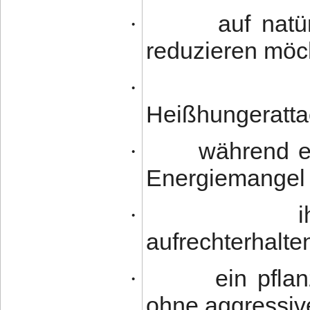
auf natü
·
reduzieren möc
·
Heißhungeratta
während ei
·
Energiemangel 
·
aufrechterhalt
ein pfla
·
ohne aggressiv