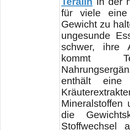
Teralin
In der 
für viele ein
Gewicht zu hal
ungesunde Ess
schwer, ihre 
kommt Ter
Nahrungsergän
enthält eine
Kräuterextrak
Mineralstoffen
die Gewichtsk
Stoffwechsel 