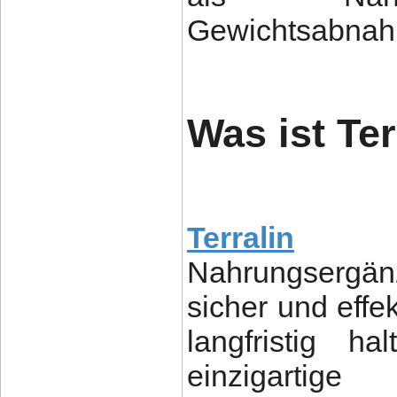
Gewichtsabnahm
Was ist Ter
Terralin
ist
Nahrungsergän
sicher und eff
langfristig h
einzigartig