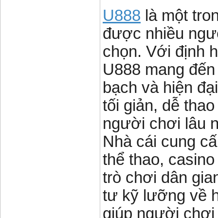
U888
là một tro
được nhiều ngườ
chọn. Với định 
U888 mang đến m
bạch và hiện đại
tối giản, dễ tha
người chơi lâu 
Nhà cái cung c
thể thao, casino
trò chơi dân gi
tư kỹ lưỡng về h
giúp người chơi