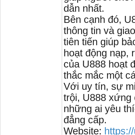
dẫn nhất.
Bên cạnh đó, U8
thông tin và gia
tiên tiến giúp b
hoạt động nạp, r
của U888 hoạt đ
thắc mắc một c
Với uy tín, sự 
trội, U888 xứng
những ai yêu th
đẳng cấp.
Website:
https:/