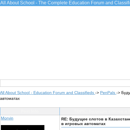
All About School - The Complete Education Forum and Classif
All About School - Education Forum and Classifieds
->
PenPals
->
Буду
автоматах
Post Info
TOPIC: Будущее слотов в 
Morvin
RE: Будущее слотов в Казахстан
в игровых автоматах