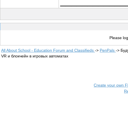
____________
Please log
All About School - Education Forum and Classifieds
->
PenPals
->
Буд
VR и блокчейн в игровых автоматах
Create your own 
R