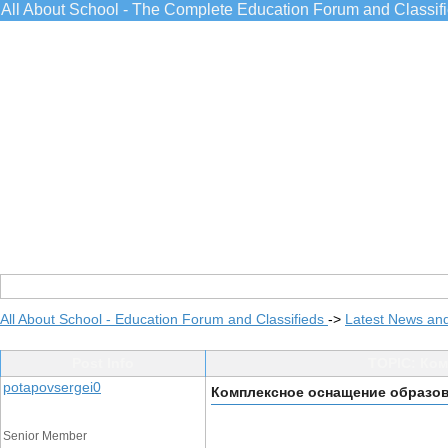
All About School - The Complete Education Forum and Classif
All About School - Education Forum and Classifieds
->
Latest News an
Post Info
TOPIC: Ко
potapovsergei0
Комплексное оснащение образо
Senior Member