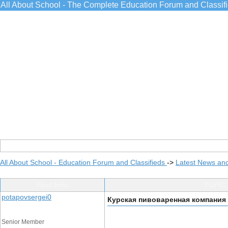
All About School - The Complete Education Forum and Classif
All About School - Education Forum and Classifieds
->
Latest News an
Post Info
TOPIC
potapovsergei0
Курская пивоваренная компания
Senior Member