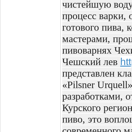
чистейшую воду
процесс варки, 
готового пива,
мастерами, про
пивоварнях Чех
ht
Чешский лев
представлен кл
«Pilsner Urquell
разработками, 
Курского регио
пиво, это вопл
современного ма