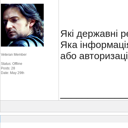
Які державні 
Яка інформація
або авторизац
Veteran Member
Status: Offline
Posts: 28
Date: May 29th
____________