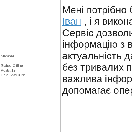
Мені потрібно
Іван
, і я вико
Сервіс дозвол
інформацію з в
актуальність д
Member
без тривалих п
Status: Offline
Posts: 19
Date: May 31st
важлива інформ
допомагає опе
____________