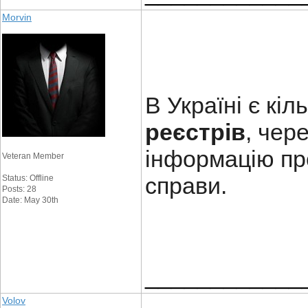
Morvin
В Україні є кі
реєстрів
, чер
інформацію про
Veteran Member
справи.
Status: Offline
Posts: 28
Date: May 30th
____________
Volov