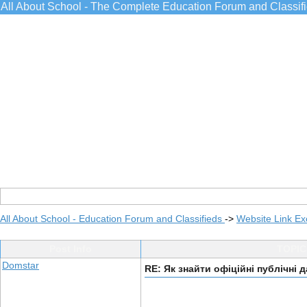
All About School - The Complete Education Forum and Classif
All About School - Education Forum and Classifieds
->
Website Link E
Post Info
TOPIC
Domstar
RE: Як знайти офіційні публічні 