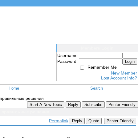
Members Login
Username
Password
Login
Remember Me
New Member
Lost Account Info?
Home
Search
 правильные решения
Start A New Topic
Reply
Subscribe
Printer Friendly
ь правильные решения
Permalink
Reply
Quote
Printer Friendly