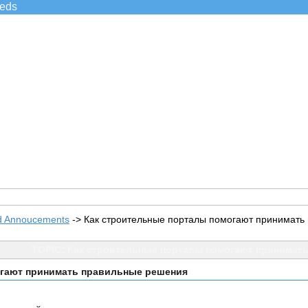
ieds
d Annoucements
->
Как строительные порталы помогают принимать
TOPIC: Как строительные порталы помогают принимат
огают принимать правильные решения