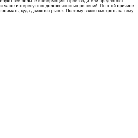
 требуют все больше информации. Производители предлагают
ки чаще интересуются долговечностью решений. По этой причине
 понимать, куда движется рынок. Поэтому важно смотреть на тему