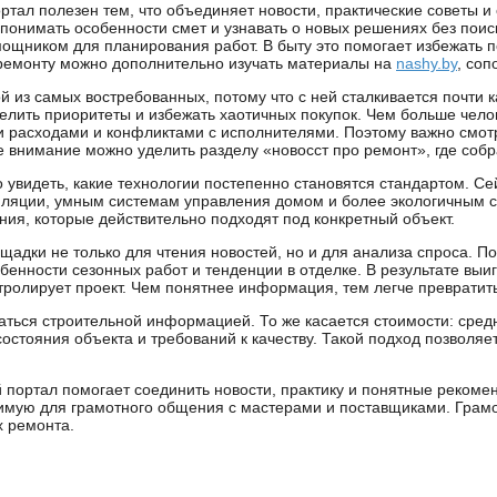
ал полезен тем, что объединяет новости, практические советы и 
понимать особенности смет и узнавать о новых решениях без поиск
мощником для планирования работ. В быту это помогает избежать п
 ремонту можно дополнительно изучать материалы на
nashy.by
, со
й из самых востребованных, потому что с ней сталкивается почти
елить приоритеты и избежать хаотичных покупок. Чем больше челов
и расходами и конфликтами с исполнителями. Поэтому важно смотр
е внимание можно уделить разделу «новосст про ремонт», где соб
о увидеть, какие технологии постепенно становятся стандартом. С
иляции, умным системам управления домом и более экологичным сп
ния, которые действительно подходят под конкретный объект.
щадки не только для чтения новостей, но и для анализа спроса. П
бенности сезонных работ и тенденции в отделке. В результате вы
тролирует проект. Чем понятнее информация, тем легче превратить
аться строительной информацией. То же касается стоимости: средн
состояния объекта и требований к качеству. Такой подход позволяет
й портал помогает соединить новости, практику и понятные реком
имую для грамотного общения с мастерами и поставщиками. Грамот
х ремонта.