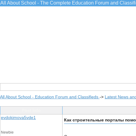
All About School - The Complete Education Forum and Classif
All About School - Education Forum and Classifieds
->
Latest News an
Post Info
evdokimova5vde1
Как строительные порталы пом
Newbie