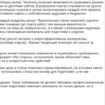
обзоры рынка. Читатель получает возможность сравнивать разные
а по десяткам сайтов. В результате портал становится не просто
оспешных покупок и лучше контролировать каждый этап проекта.
поставляя советы с собственными задачами и бюджетом.
 каждый владелец жилья. Практические статьи помогают оценить
ек понимает до старта работ, тем меньше вероятность
еть на тему не поверхностно, а в связке с реальными задачами
раны прикладные материалы для подготовки к отделке.
ейчас растет интерес к энергоэффективным материалам,
особам отделки. Знание тенденций помогает не гнаться за
ортал может показывать изменения в нормативных требованиях,
игрывают обе стороны: исполнитель лучше объясняет свои
 ее в конкретный план действий.
ие цены в статье помогают сориентироваться, но итоговая смета
 использовать статьи как основу для подготовки, а не как
ендации. Такие публикации не делают человека профессиональным
ная подготовка помогает экономить не только деньги, но и