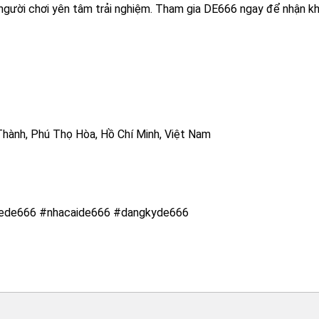
gười chơi yên tâm trải nghiệm. Tham gia DE666 ngay để nhận kh
 Thành, Phú Thọ Hòa, Hồ Chí Minh, Việt Nam
ede666 #nhacaide666 #dangkyde666 