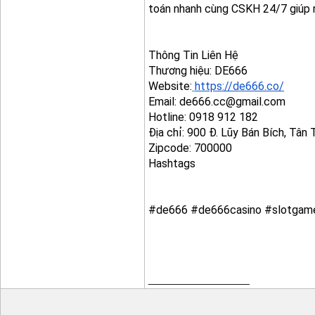
toán nhanh cùng CSKH 24/7 giúp n
Thông Tin Liên Hệ
Thương hiệu: DE666
Website:
https://de666.co/
Email: de666.cc@gmail.com
Hotline: 0918 912 182
Địa chỉ: 900 Đ. Lũy Bán Bích, Tân
Zipcode: 700000
Hashtags
#de666 #de666casino #slotgam
__________________