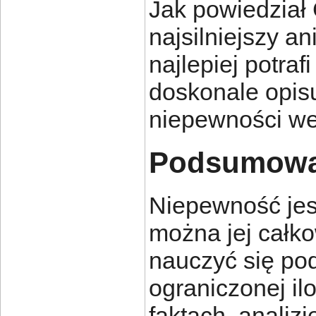
Jak powiedział 
najsilniejszy ani
najlepiej potra
doskonale opisu
niepewności we
Podsumowa
Niepewność jes
można jej całk
nauczyć się p
ograniczonej il
faktach, analiz