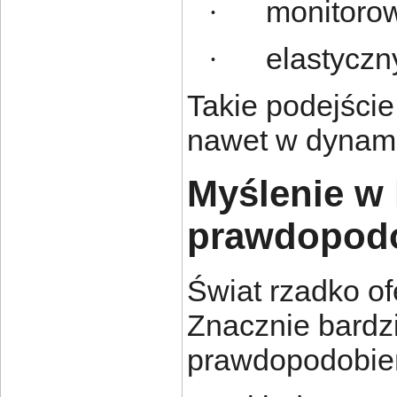
monitoro
·
elastycz
·
Takie podejści
nawet w dynami
Myślenie w 
prawdopod
Świat rzadko o
Znacznie bardzi
prawdopodobień