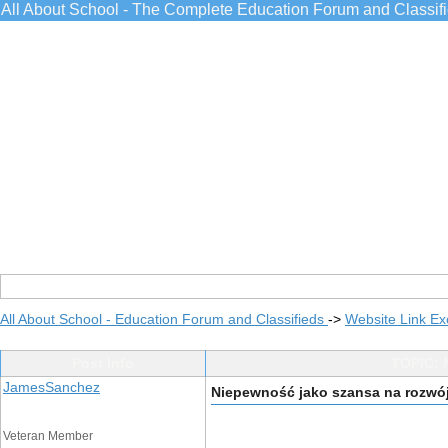
All About School - The Complete Education Forum and Classif
All About School - Education Forum and Classifieds
->
Website Link E
Post Info
TOPIC: 
JamesSanchez
Niepewność jako szansa na rozwój 
Veteran Member