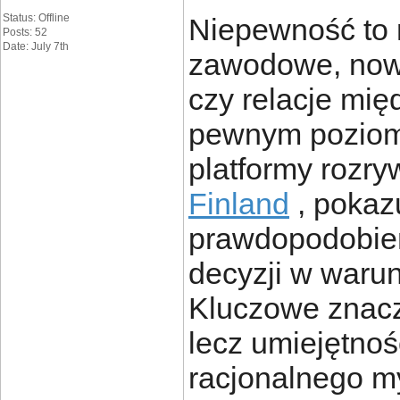
Status: Offline
Niepewność to 
Posts: 52
Date: July 7th
zawodowe, nowe
czy relacje mię
pewnym poziom
platformy rozry
Finland
, pokazu
prawdopodobień
decyzji w warun
Kluczowe znacz
lecz umiejętno
racjonalnego m