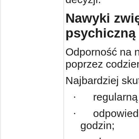
Nawyki zwi
psychiczną
Odporność na n
poprzez codzien
Najbardziej sk
regularną
·
odpowiedn
·
godzin;