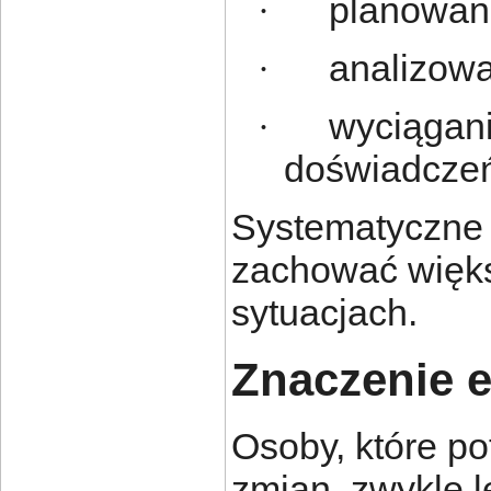
planowani
·
analizowa
·
wyciągan
·
doświadcze
Systematyczne
zachować więks
sytuacjach.
Znaczenie e
Osoby, które po
zmian, zwykle l