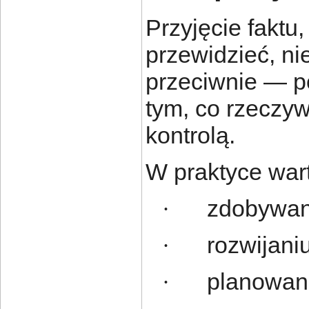
Przyjęcie faktu
przewidzieć, ni
przeciwnie — p
tym, co rzeczyw
kontrolą.
W praktyce wart
zdobywan
·
rozwijani
·
planowani
·