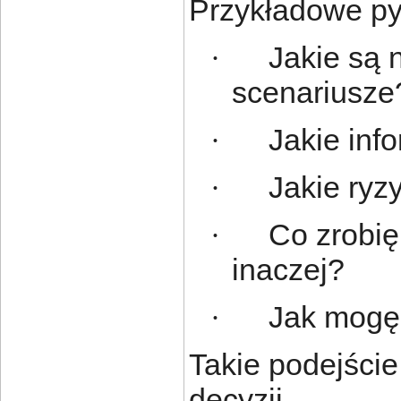
Przykładowe py
Jakie są 
·
scenariusze
Jakie inf
·
Jakie ry
·
Co zrobię
·
inaczej?
Jak mogę 
·
Takie podejści
decyzji.