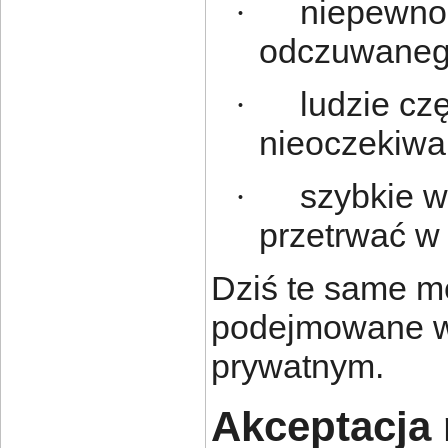
niepewno
·
odczuwanego
ludzie cz
·
nieoczekiwa
szybkie 
·
przetrwać w 
Dziś te same m
podejmowane w p
prywatnym.
Akceptacja 