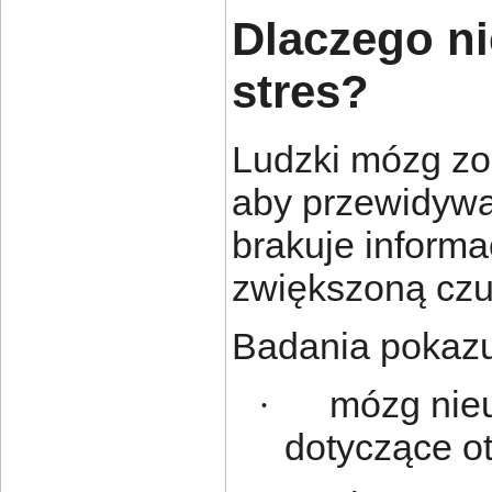
Dlaczego n
stres?
Ludzki mózg zos
aby przewidywa
brakuje informa
zwiększoną czu
Badania pokazu
mózg nieu
·
dotyczące o