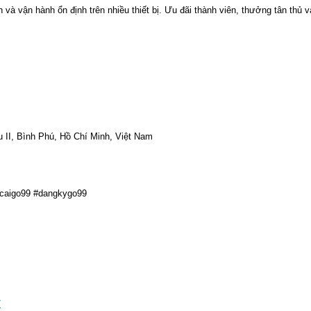
n và vận hành ổn định trên nhiều thiết bị. Ưu đãi thành viên, thưởng tân th
 II, Bình Phú, Hồ Chí Minh, Việt Nam
caigo99 #dangkygo99
/