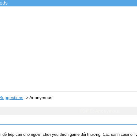
ieds
Suggestions
->
Anonymous
TOPIC: Anonymous
 dễ tiếp cận cho người chơi yêu thích game đổi thưởng. Các sảnh casino live