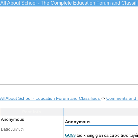
All About School - The Complete Education Forum and Classif
All About School - Education Forum and Classifieds
->
Comments and 
Post Info
Anonymous
Anonymous
Date: July 8th
GO99
 tạo không gian cá cược trực tuyến