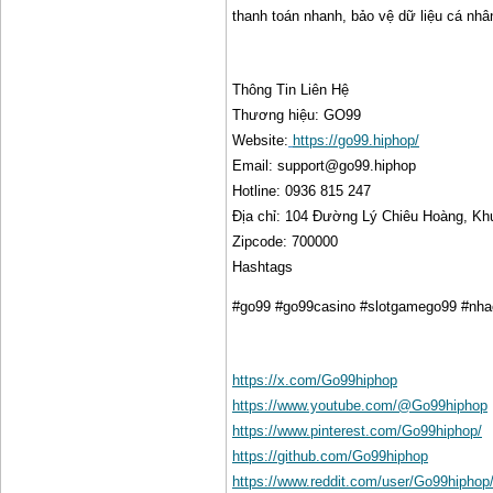
thanh toán nhanh, bảo vệ dữ liệu cá nhâ
Thông Tin Liên Hệ
Thương hiệu: GO99
Website:
https://go99.hiphop/
Email: support@go99.hiphop
Hotline: 0936 815 247
Địa chỉ: 104 Đường Lý Chiêu Hoàng, Khu
Zipcode: 700000
Hashtags
#go99 #go99casino #slotgamego99 #nha
https://x.com/Go99hiphop
https://www.youtube.com/@Go99hiphop
https://www.pinterest.com/Go99hiphop/
https://github.com/Go99hiphop
https://www.reddit.com/user/Go99hiphop