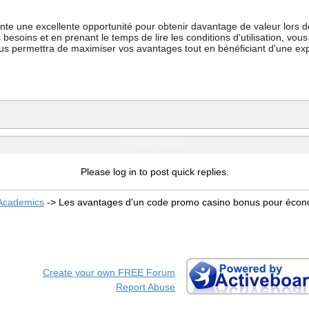
e une excellente opportunité pour obtenir davantage de valeur lors de 
 besoins et en prenant le temps de lire les conditions d'utilisation, vo
us permettra de maximiser vos avantages tout en bénéficiant d'une exp
Quick Reply
Please log in to post quick replies.
 Academics
->
Les avantages d'un code promo casino bonus pour écon
Create your own FREE Forum
Report Abuse