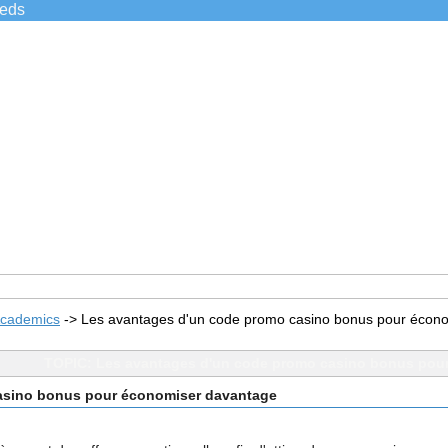
ieds
Academics
->
Les avantages d'un code promo casino bonus pour écon
TOPIC: Les avantages d'un code promo casino bonus pou
asino bonus pour économiser davantage