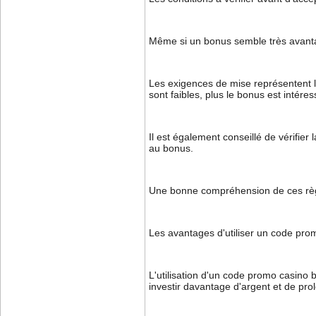
Même si un bonus semble très avantage
Les exigences de mise représentent l
sont faibles, plus le bonus est intéres
Il est également conseillé de vérifier
au bonus.
Une bonne compréhension de ces règle
Les avantages d'utiliser un code pro
L'utilisation d'un code promo casino
investir davantage d'argent et de pro