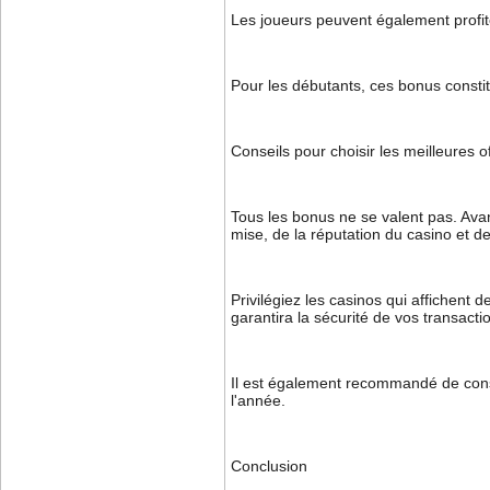
Les joueurs peuvent également profit
Pour les débutants, ces bonus constitu
Conseils pour choisir les meilleures o
Tous les bonus ne se valent pas. Avan
mise, de la réputation du casino et de
Privilégiez les casinos qui affichent 
garantira la sécurité de vos transacti
Il est également recommandé de consu
l'année.
Conclusion