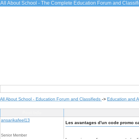
All About School - The Complete Education Forum and Classif
All About School - Education Forum and Classifieds
->
Education and 
Post Info
ansarikafeel13
Les avantages d'un code promo c
Senior Member