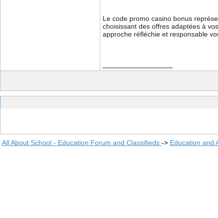
Le code promo casino bonus représent
choisissant des offres adaptées à vos
approche réfléchie et responsable vo
__________________
All About School - Education Forum and Classifieds
->
Education and