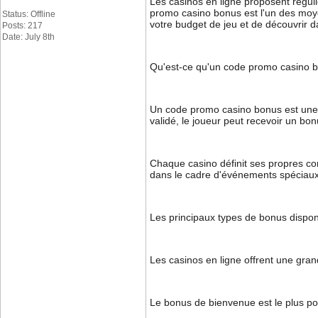
Les casinos en ligne proposent régul
promo casino bonus est l'un des moyen
Status: Offline
votre budget de jeu et de découvrir 
Posts: 217
Date: July 8th
Qu'est-ce qu'un code promo casino 
Un code promo casino bonus est une com
validé, le joueur peut recevoir un b
Chaque casino définit ses propres con
dans le cadre d'événements spéciaux
Les principaux types de bonus dispon
Les casinos en ligne offrent une gran
Le bonus de bienvenue est le plus po