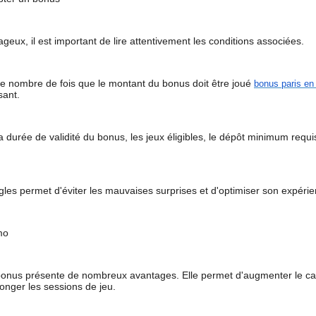
ux, il est important de lire attentivement les conditions associées.
e nombre de fois que le montant du bonus doit être joué
bonus paris en 
sant.
 la durée de validité du bonus, les jeux éligibles, le dépôt minimum requ
s permet d'éviter les mauvaises surprises et d'optimiser son expérie
mo
 bonus présente de nombreux avantages. Elle permet d'augmenter le cap
longer les sessions de jeu.