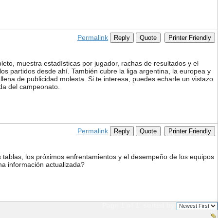
Permalink
Reply
Quote
Printer Friendly
eto, muestra estadísticas por jugador, rachas de resultados y el
los partidos desde ahí. También cubre la liga argentina, la europea y
llena de publicidad molesta. Si te interesa, puedes echarle un vistazo
ada del campeonato.
Permalink
Reply
Quote
Printer Friendly
 tablas, los próximos enfrentamientos y el desempeño de los equipos
na información actualizada?
Page 1 of 1
sorted by