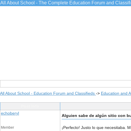
All About School - The Complete Education Forum and Classif
All About School - Education Forum and Classifieds
->
Education and 
Post Info
echoberyl
Alguien sabe de algún sitio con bu
¡Perfecto! Justo lo que necesitaba. 
Member