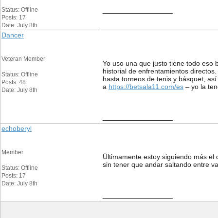
__________________
Status: Offline
Posts: 17
Date: July 8th
Dancer
Veteran Member
Yo uso una que justo tiene todo eso b
historial de enfrentamientos directos
Status: Offline
hasta torneos de tenis y básquet, así
Posts: 48
a
https://betsala11.com/es
– yo la te
Date: July 8th
__________________
echoberyl
Member
Últimamente estoy siguiendo más el 
sin tener que andar saltando entre 
Status: Offline
Posts: 17
Date: July 8th
__________________