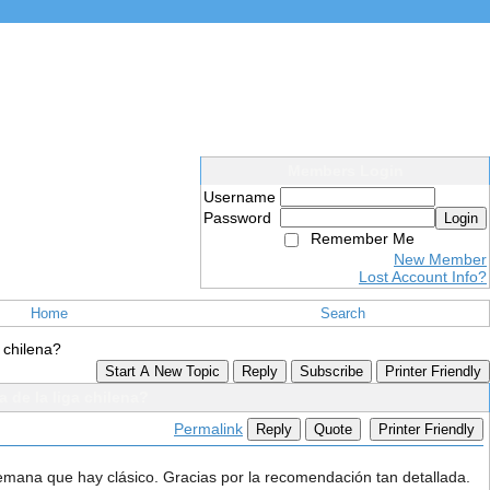
Members Login
Username
Password
Login
Remember Me
New Member
Lost Account Info?
Home
Search
 chilena?
Start A New Topic
Reply
Subscribe
Printer Friendly
 de la liga chilena?
Permalink
Reply
Quote
Printer Friendly
semana que hay clásico. Gracias por la recomendación tan detallada.