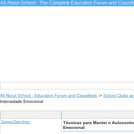
All About School - The Complete Education Forum and Classif
All About School - Education Forum and Classifieds
->
School Clubs an
Intensidade Emocional
Post Info
TOPIC: Técnicas para
JamesSanchez
Técnicas para Manter o Autocontr
Emocional