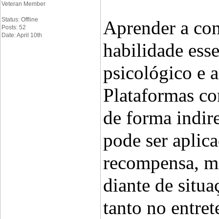
Veteran Member
Status: Offline
Aprender a con
Posts: 52
Date: April 10th
habilidade esse
psicológico e a
Plataformas c
de forma indir
pode ser aplica
recompensa, mo
diante de situa
tanto no entre