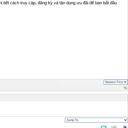
 tiết cách truy cập, đăng ký và tận dụng ưu đãi để bạn bắt đầu 
Page 1 of 1
sorted by