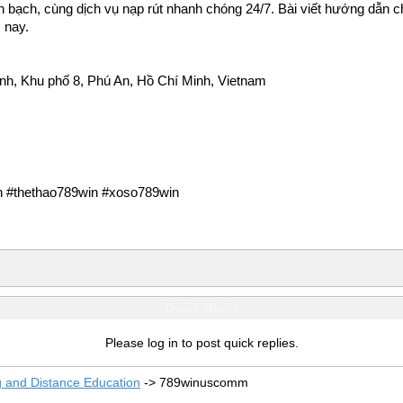
 bạch, cùng dịch vụ nạp rút nhanh chóng 24/7. Bài viết hướng dẫn chi
m nay.
nh, Khu phố 8, Phú An, Hồ Chí Minh, Vietnam
n #thethao789win #xoso789win
Quick Reply
Please log in to post quick replies.
g and Distance Education
->
789winuscomm