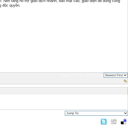
. Nền tảng hỗ trợ giao dịch nhanh, bảo mật cao, giao diện dễ dùng cùng
g độc quyền.
Page 1 of 1
sorted by