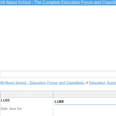
All About School - The Complete Education Forum and Classif
All About School - Education Forum and Classifieds
->
Education Scams
Post Info
LU88
LU88
Date: June 3rd