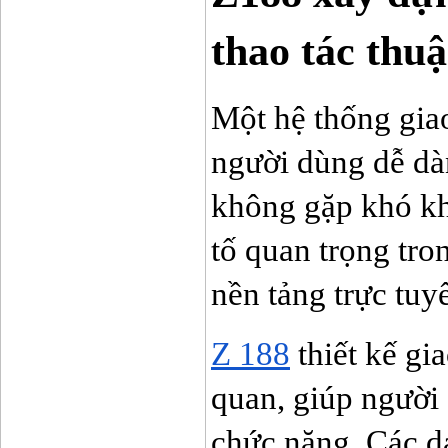
thao tác thuậ
Một hệ thống giao
người dùng dễ dàn
không gặp khó khă
tố quan trọng tron
nền tảng trực tuy
Z 188
 thiết kế gi
quan, giúp người
chức năng. Các d