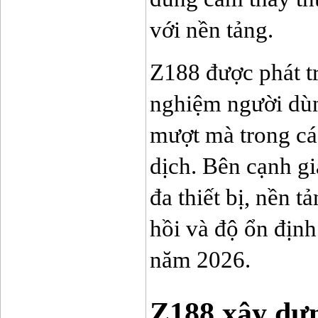
với nền tảng.
Z188 được phát tr
nghiệm người dùn
mượt mà trong các
dịch. Bên cạnh gi
đa thiết bị, nền t
hồi và độ ổn địn
năm 2026.
Z188 xây dựn