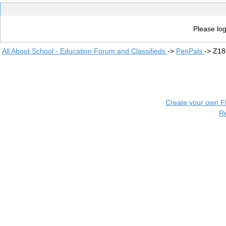
Please log
All About School - Education Forum and Classifieds
->
PenPals
->
Z18
Create your own 
R