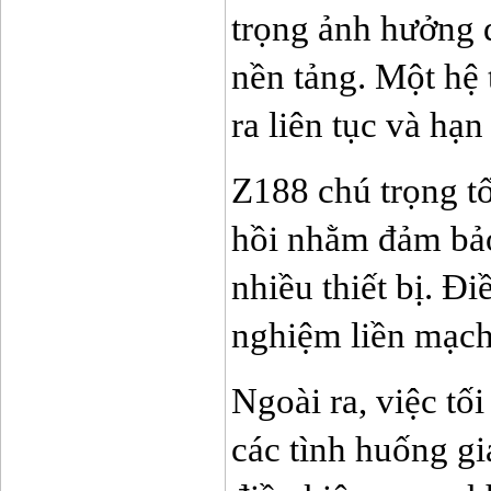
trọng ảnh hưởng đ
nền tảng. Một hệ 
ra liên tục và hạn
Z188 chú trọng tố
hồi nhằm đảm bảo
nhiều thiết bị. Đi
nghiệm liền mạch 
Ngoài ra, việc tố
các tình huống giá