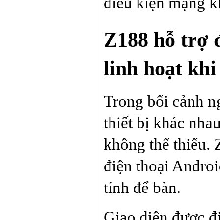
điều kiện mạng k
Z188 hỗ trợ 
linh hoạt khi
Trong bối cảnh ng
thiết bị khác nhau
không thể thiếu. 
điện thoại Androi
tính để bàn.
Giao diện được đi