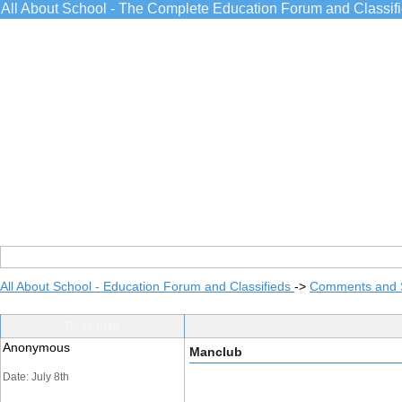
All About School - The Complete Education Forum and Classif
All About School - Education Forum and Classifieds
->
Comments and 
Post Info
Anonymous
Manclub
Date: July 8th