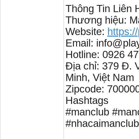
Thông Tin Liên 
Thương hiệu: M
Website:
https:/
Email: info@pla
Hotline: 0926 4
Địa chỉ: 379 Đ.
Minh, Việt Nam
Zipcode: 70000
Hashtags
#manclub #manc
#nhacaimanclu