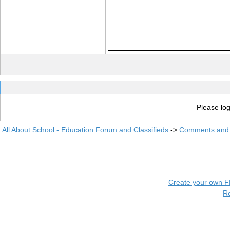
____________
Please log
All About School - Education Forum and Classifieds
->
Comments and 
Create your own 
R