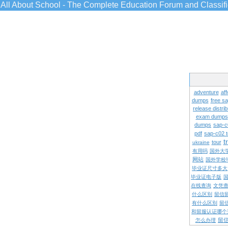
All About School - The Complete Education Forum and Classif
adventure
aff
dumps
free s
release distrib
exam dumps
dumps
sap-c
pdf
sap-c02 
t
tour
ukraine
有用吗
国外大
网站
国外学校
毕业证尺寸多大
毕业证电子版
在线查询
文凭
什么区别
留信
有什么区别
留
和留服认证哪个
留
怎么办理