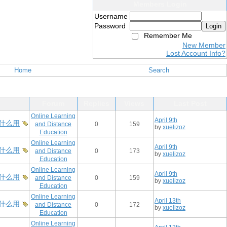
Members Login
Username
Password
Login
Remember Me
New Member
Lost Account Info?
Home
Search
Forum
Replies
Views
Last Post
Online Learning
April 9th
什么用
and Distance
0
159
by
xuelizoz
Education
Online Learning
April 9th
什么用
and Distance
0
173
by
xuelizoz
Education
Online Learning
April 9th
什么用
and Distance
0
159
by
xuelizoz
Education
Online Learning
April 13th
什么用
and Distance
0
172
by
xuelizoz
Education
Online Learning