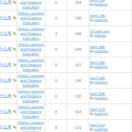
April 13th
什么用
and Distance
0
144
by
xuelizoz
Education
Online Learning
April 14th
什么用
and Distance
0
130
by
xuelizoz
Education
Online Learning
10 days ago
什么用
and Distance
3
168
by
aaliyan
Education
Online Learning
April 16th
什么用
and Distance
0
145
by
xuelizoz
Education
Online Learning
April 18th
什么用
and Distance
0
137
by
xuelizoz
Education
Online Learning
April 19th
什么用
and Distance
0
136
by
xuelizoz
Education
Online Learning
April 20th
什么用
and Distance
0
132
by
xuelizoz
Education
Online Learning
April 21st
什么用
and Distance
0
143
by
xuelizoz
Education
Online Learning
April 21st
什么用
and Distance
0
131
by
xuelizoz