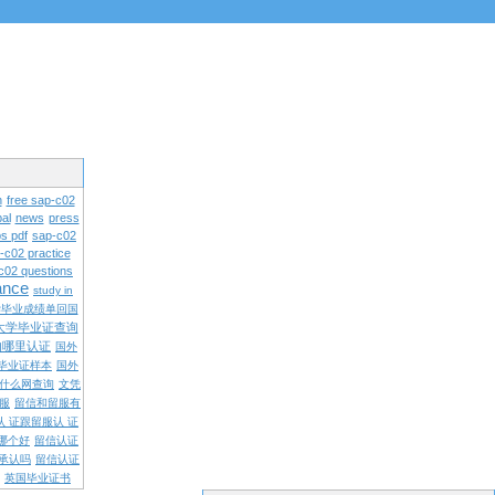
n
free sap-c02
al
news
press
s pdf
sap-c02
-c02 practice
c02 questions
rance
study in
学毕业成绩单回国
大学毕业证查询
内哪里认证
国外
毕业证样本
国外
什么网查询
文凭
留服
留信和留服有
认 证跟留服认 证
哪个好
留信认证
承认吗
留信认证
英国毕业证书