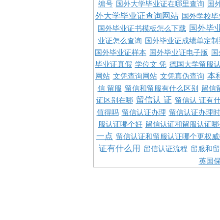
编号
国外大学毕业证在哪里查询
国
外大学毕业证查询网站
国外学校毕
国外毕
国外毕业证书模板怎么下载
业证怎么查询
国外毕业证成绩单定制
国外毕业证样本
国外毕业证电子版
国
毕业证真假
学位文 凭
德国大学留服认
本
网站
文凭查询网站
文凭真伪查询
信 留服
留信和留服有什么区别
留信
留信认 证
证区别在哪
留信认 证有
值得吗
留信认证办理
留信认证办理
服认证哪个好
留信认证和留服认证哪
一点
留信认证和留服认证哪个更权威
证有什么用
留信认证流程
留服和留
英国