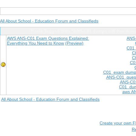
All About School - Education Forum and Classifieds
Posts Tagged With "ANS-C01 dumps pdf free dow
AWS ANS-C01 Exam Questions Explained:
ANS
Everything You Need to Know
(Preview)
C01 
C
C
C0
C01 exam dump
ANS-C01 quest
ANS-C01
C01 dum
aws A
All About School - Education Forum and Classifieds
Create your own 
R