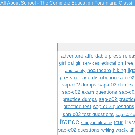
All About School - The Complete Education Forum and Classif
adventure
affordable press relea
girl
education
free
call girl services
healthcare
hiking
lig
and safety
press release distribution
sap c02
sap-c02 dumps
sap-c02 dumps 
sap-c02 exam questions
sap-c0
practice dumps
sap-c02 practi
practice test
sap-c02 questions
sap-c02 test questions
sap-c02 
france
tra
tour
study in ukraine
sap-c02 questions
writing
wse认 证