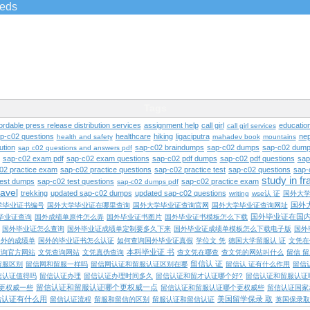
ieds
Tags
ordable press release distribution services
assignment help
call girl
educatio
call girl services
ap-c02 questions
healthcare
hiking
ligaciputra
nep
health and safety
mahadev book
mountains
ution
sap-c02 braindumps
sap-c02 dumps
sap-c02 dump
sap c02 questions and answers pdf
sap-c02 exam pdf
sap-c02 exam questions
sap-c02 pdf dumps
sap-c02 pdf questions
sap
02 practice exam
sap-c02 practice questions
sap-c02 practice test
sap-c02 questions
sap-
study in f
test dumps
sap-c02 test questions
sap-c02 practice exam
sap-c02 dumps pdf
ravel
trekking
updated sap-c02 dumps
updated sap-c02 questions
writing
wse认 证
国外大
国外
学毕业证书编号
国外大学毕业证在哪里查询
国外大学毕业证查询官网
国外大学毕业证查询网址
国外毕业证在国
毕业证查询
国外成绩单原件怎么弄
国外毕业证书图片
国外毕业证书模板怎么下载
国外毕业证怎么查询
国外毕业证成绩单定制要多久下来
国外毕业证成绩单模板怎么下载电子版
国外
国外的成绩单
国外的毕业证书怎么认证
如何查询国外毕业证真假
学位文 凭
德国大学留服认 证
文凭在
本科毕业证 书
查询官方网站
文凭查询网站
文凭真伪查询
查文凭在哪查
查文凭的网站叫什么
留信 
留信认 证
留服区别
留信网和留服一样吗
留信网认证和留服认证区别在哪
留信认 证有什么作用
留信
信认证值得吗
留信认证办理
留信认证办理时间多久
留信认证和留才认证哪个好?
留信认证和留服认证
留信认证和留服认证哪个更权威一点
更权威一些
留信认证和留服认证哪个更权威些
留信认证国家
信认证有什么用
美国留学保录 取
留信认证流程
留服和留信的区别
留服认证和留信认证
英国保录取