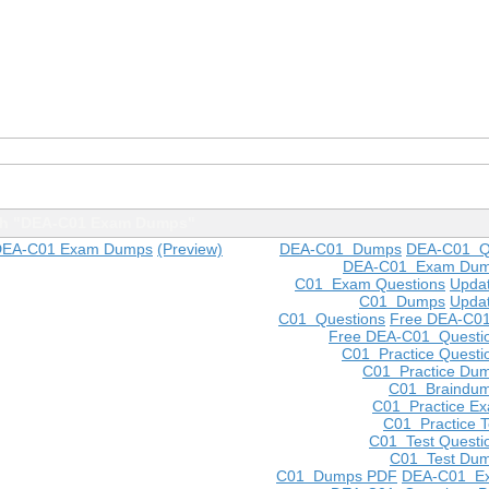
th "DEA-C01 Exam Dumps"
 DEA-C01 Exam Dumps
(Preview)
DEA-C01 Dumps
DEA-C01 Q
DEA-C01 Exam Du
C01 Exam Questions
Upda
C01 Dumps
Upda
C01 Questions
Free DEA-C0
Free DEA-C01 Questi
C01 Practice Questi
C01 Practice Du
C01 Braindu
C01 Practice E
C01 Practice T
C01 Test Questi
C01 Test Du
C01 Dumps PDF
DEA-C01 E