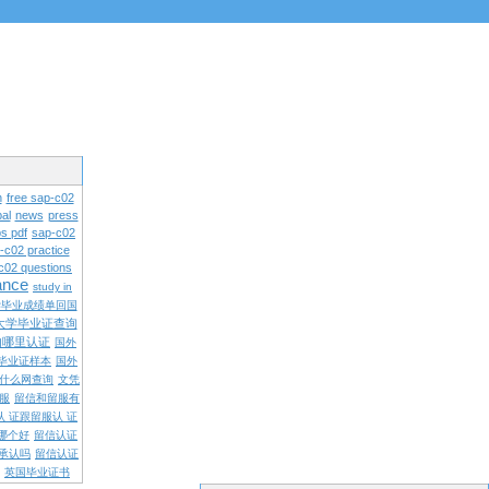
n
free sap-c02
al
news
press
s pdf
sap-c02
-c02 practice
c02 questions
rance
study in
学毕业成绩单回国
大学毕业证查询
内哪里认证
国外
毕业证样本
国外
什么网查询
文凭
留服
留信和留服有
认 证跟留服认 证
哪个好
留信认证
承认吗
留信认证
英国毕业证书