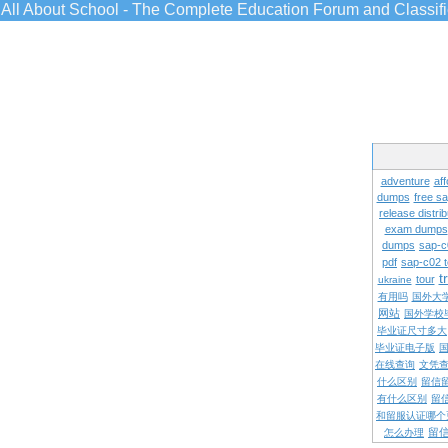
All About School - The Complete Education Forum and Classif
adventure
aff
dumps
free s
release distrib
exam dumps
dumps
sap-c
pdf
sap-c02 
t
tour
ukraine
有用吗
国外大
网站
国外学校
毕业证尺寸多大
毕业证电子版
在线查询
文凭
什么区别
留信
有什么区别
留
和留服认证哪个
留
怎么办理