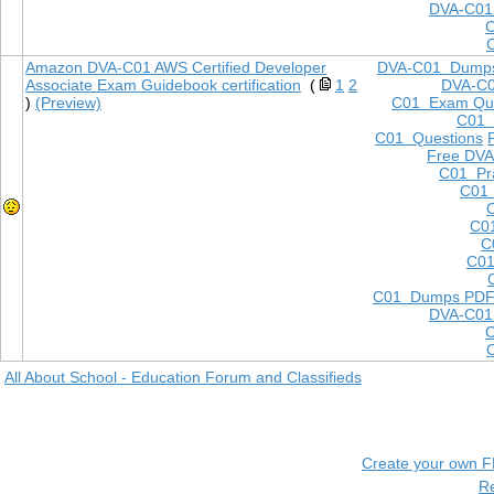
DVA-C01
Amazon DVA-C01 AWS Certified Developer
DVA-C01 Dump
Associate Exam Guidebook certification
(
1
2
DVA-C
)
(Preview)
C01 Exam Que
C01
C01 Questions
Free DVA
C01 Pra
C01 
C0
C
C01
C01 Dumps PD
DVA-C01
All About School - Education Forum and Classifieds
Create your own 
R