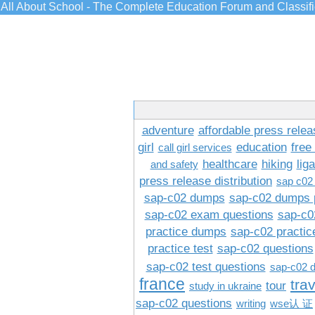
All About School - The Complete Education Forum and Classif
adventure
affordable press relea
girl
education
free
call girl services
healthcare
hiking
lig
and safety
press release distribution
sap c02
sap-c02 dumps
sap-c02 dumps 
sap-c02 exam questions
sap-c0
practice dumps
sap-c02 practi
practice test
sap-c02 questions
sap-c02 test questions
sap-c02 
france
tra
tour
study in ukraine
sap-c02 questions
writing
wse认 证