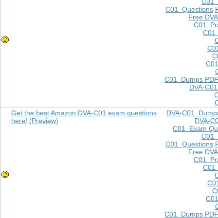
C01
C01 Questions
Free DVA
C01 Pra
C01 
C0
C
C01
C01 Dumps PD
DVA-C01
Get the best Amazon DVA-C01 exam questions
DVA-C01 Dump
here!
(Preview)
DVA-C
C01 Exam Que
C01
C01 Questions
Free DVA
C01 Pra
C01 
C0
C
C01
C01 Dumps PD