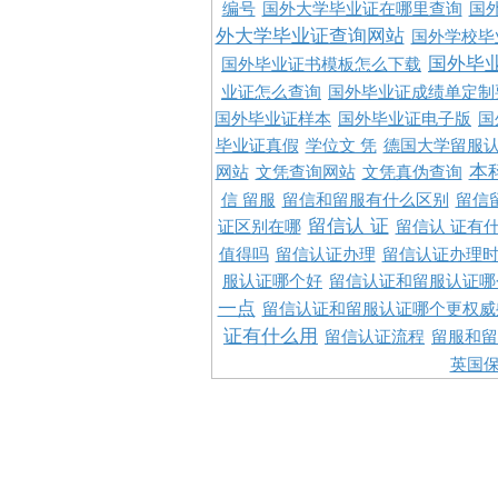
编号
国外大学毕业证在哪里查询
国
外大学毕业证查询网站
国外学校毕
国外毕
国外毕业证书模板怎么下载
业证怎么查询
国外毕业证成绩单定制
国外毕业证样本
国外毕业证电子版
国
毕业证真假
学位文 凭
德国大学留服认
本
网站
文凭查询网站
文凭真伪查询
信 留服
留信和留服有什么区别
留信
留信认 证
证区别在哪
留信认 证有
值得吗
留信认证办理
留信认证办理
服认证哪个好
留信认证和留服认证哪
一点
留信认证和留服认证哪个更权威
证有什么用
留信认证流程
留服和留
英国