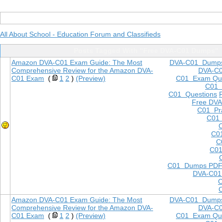
All About School - Education Forum and Classifieds
Posts Tagged With "Free DVA-C01 Dumps"
Amazon DVA-C01 Exam Guide: The Most
DVA-C01 Dump
Comprehensive Review for the Amazon DVA-
DVA-C
C01 Exam
(
1
2
)
(Preview)
C01 Exam Que
C01
C01 Questions
Free DVA
C01 Pra
C01 
C0
C
C01
C01 Dumps PD
DVA-C01
Amazon DVA-C01 Exam Guide: The Most
DVA-C01 Dump
Comprehensive Review for the Amazon DVA-
DVA-C
C01 Exam
(
1
2
)
(Preview)
C01 Exam Que