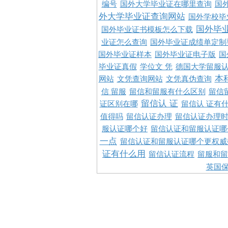
编号
国外大学毕业证在哪里查询
国
外大学毕业证查询网站
国外学校毕
国外毕
国外毕业证书模板怎么下载
业证怎么查询
国外毕业证成绩单定制
国外毕业证样本
国外毕业证电子版
国
毕业证真假
学位文 凭
德国大学留服认
本
网站
文凭查询网站
文凭真伪查询
信 留服
留信和留服有什么区别
留信
留信认 证
证区别在哪
留信认 证有
值得吗
留信认证办理
留信认证办理
服认证哪个好
留信认证和留服认证哪
一点
留信认证和留服认证哪个更权威
证有什么用
留信认证流程
留服和留
英国