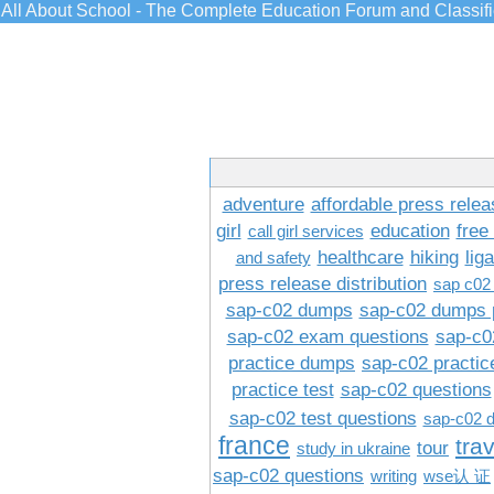
All About School - The Complete Education Forum and Classif
adventure
affordable press relea
girl
education
free
call girl services
healthcare
hiking
lig
and safety
press release distribution
sap c02
sap-c02 dumps
sap-c02 dumps 
sap-c02 exam questions
sap-c0
practice dumps
sap-c02 practi
practice test
sap-c02 questions
sap-c02 test questions
sap-c02 
france
tra
tour
study in ukraine
sap-c02 questions
writing
wse认 证