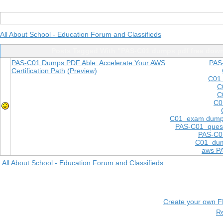
All About School - Education Forum and Classifieds
Posts Tagged With "PAS-C01 dumps pdf free dow
PAS-C01 Dumps PDF Able: Accelerate Your AWS
PAS
Certification Path
(Preview)
C01 
C
C
C0
C01 exam dum
PAS-C01 quest
PAS-C0
C01 dum
aws P
All About School - Education Forum and Classifieds
Create your own 
R