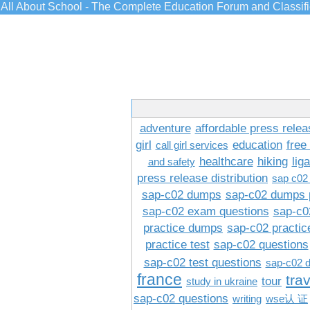
All About School - The Complete Education Forum and Classif
adventure
affordable press relea
girl
education
free
call girl services
healthcare
hiking
lig
and safety
press release distribution
sap c02
sap-c02 dumps
sap-c02 dumps 
sap-c02 exam questions
sap-c0
practice dumps
sap-c02 practi
practice test
sap-c02 questions
sap-c02 test questions
sap-c02 
france
tra
tour
study in ukraine
sap-c02 questions
writing
wse认 证