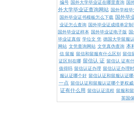
编号
国外大学毕业证在哪里查询
国
外大学毕业证查询网站
国外学校毕
国外毕
国外毕业证书模板怎么下载
业证怎么查询
国外毕业证成绩单定制
国外毕业证样本
国外毕业证电子版
国
毕业证真假
学位文 凭
德国大学留服认
本
网站
文凭查询网站
文凭真伪查询
信 留服
留信和留服有什么区别
留信
留信认 证
证区别在哪
留信认 证有
值得吗
留信认证办理
留信认证办理
服认证哪个好
留信认证和留服认证哪
一点
留信认证和留服认证哪个更权威
证有什么用
留信认证流程
留服和留
英国