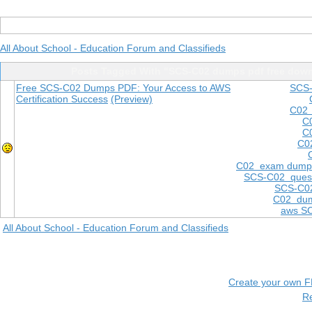
All About School - Education Forum and Classifieds
Posts Tagged With "SCS-C02 dumps pdf free dow
Free SCS-C02 Dumps PDF: Your Access to AWS
SCS-
Certification Success
(Preview)
C02 
C
C
C0
C02 exam dump
SCS-C02 quest
SCS-C02
C02 dum
aws S
All About School - Education Forum and Classifieds
Create your own 
R