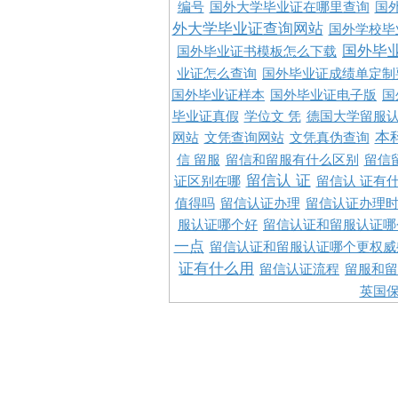
编号
国外大学毕业证在哪里查询
国
外大学毕业证查询网站
国外学校毕
国外毕
国外毕业证书模板怎么下载
业证怎么查询
国外毕业证成绩单定制
国外毕业证样本
国外毕业证电子版
国
毕业证真假
学位文 凭
德国大学留服认
本
网站
文凭查询网站
文凭真伪查询
信 留服
留信和留服有什么区别
留信
留信认 证
证区别在哪
留信认 证有
值得吗
留信认证办理
留信认证办理
服认证哪个好
留信认证和留服认证哪
一点
留信认证和留服认证哪个更权威
证有什么用
留信认证流程
留服和留
英国