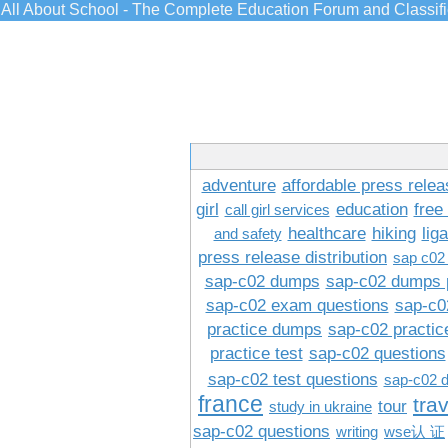
All About School - The Complete Education Forum and Classif
adventure
affordable press relea
girl
education
free
call girl services
healthcare
hiking
lig
and safety
press release distribution
sap c02
sap-c02 dumps
sap-c02 dumps 
sap-c02 exam questions
sap-c0
practice dumps
sap-c02 practi
practice test
sap-c02 questions
sap-c02 test questions
sap-c02 
france
tra
tour
study in ukraine
sap-c02 questions
writing
wse认 证