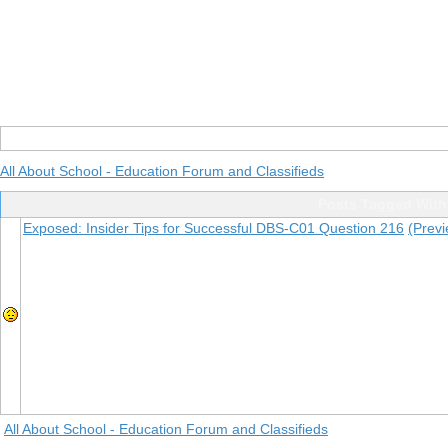
All About School - Education Forum and Classifieds
Posts Tagged With
Exposed: Insider Tips for Successful DBS-C01 Question 216
(Previ
All About School - Education Forum and Classifieds