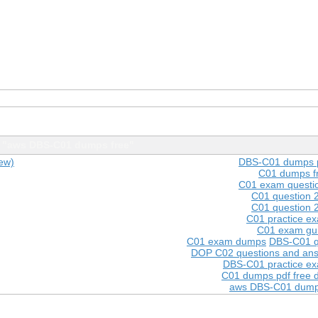
 "aws DBS-C01 dumps free"
ew)
DBS-C01 dumps 
C01 dumps f
C01 exam questi
C01 question 
C01 question 
C01 practice e
C01 exam gu
C01 exam dumps
DBS-C01 q
DOP C02 questions and ans
DBS-C01 practice e
C01 dumps pdf free 
aws DBS-C01 dump