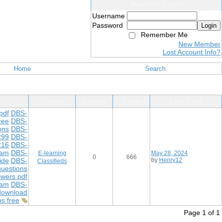
Members Login
Username
Password
Login
Remember Me
New Member
Lost Account Info?
Home
Search
Forum
Replies
Views
Last Post
pdf
DBS-
ree
DBS-
ons
DBS-
299
DBS-
216
DBS-
xam
DBS-
E-learning
May 28, 2024
0
666
ide
DBS-
by
Henry12
Classifieds
uestions
wers pdf
xam
DBS-
download
s free
Page 1 of 1