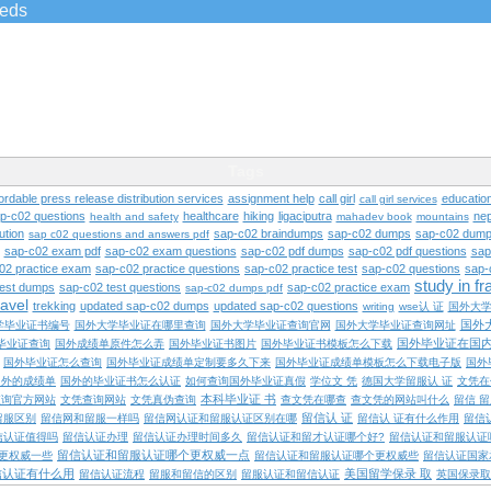
ieds
Tags
ordable press release distribution services
assignment help
call girl
educatio
call girl services
ap-c02 questions
healthcare
hiking
ligaciputra
nep
health and safety
mahadev book
mountains
ution
sap-c02 braindumps
sap-c02 dumps
sap-c02 dump
sap c02 questions and answers pdf
sap-c02 exam pdf
sap-c02 exam questions
sap-c02 pdf dumps
sap-c02 pdf questions
sap
02 practice exam
sap-c02 practice questions
sap-c02 practice test
sap-c02 questions
sap-
study in f
test dumps
sap-c02 test questions
sap-c02 practice exam
sap-c02 dumps pdf
ravel
trekking
updated sap-c02 dumps
updated sap-c02 questions
writing
wse认 证
国外大
国外
学毕业证书编号
国外大学毕业证在哪里查询
国外大学毕业证查询官网
国外大学毕业证查询网址
国外毕业证在国
毕业证查询
国外成绩单原件怎么弄
国外毕业证书图片
国外毕业证书模板怎么下载
国外毕业证怎么查询
国外毕业证成绩单定制要多久下来
国外毕业证成绩单模板怎么下载电子版
国外
国外的成绩单
国外的毕业证书怎么认证
如何查询国外毕业证真假
学位文 凭
德国大学留服认 证
文凭在
本科毕业证 书
查询官方网站
文凭查询网站
文凭真伪查询
查文凭在哪查
查文凭的网站叫什么
留信 
留信认 证
留服区别
留信网和留服一样吗
留信网认证和留服认证区别在哪
留信认 证有什么作用
留信
信认证值得吗
留信认证办理
留信认证办理时间多久
留信认证和留才认证哪个好?
留信认证和留服认证
留信认证和留服认证哪个更权威一点
更权威一些
留信认证和留服认证哪个更权威些
留信认证国家
信认证有什么用
美国留学保录 取
留信认证流程
留服和留信的区别
留服认证和留信认证
英国保录取