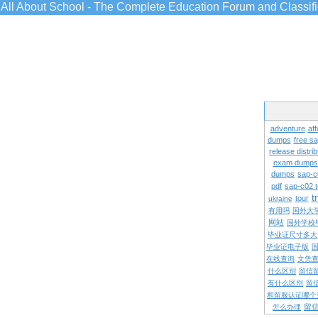
All About School - The Complete Education Forum and Classif
adventure
aff
dumps
free s
release distrib
exam dumps
dumps
sap-c
pdf
sap-c02 
t
tour
ukraine
有用吗
国外大
网站
国外学校
毕业证尺寸多大
毕业证电子版
在线查询
文凭
什么区别
留信
有什么区别
留
和留服认证哪个
留
怎么办理