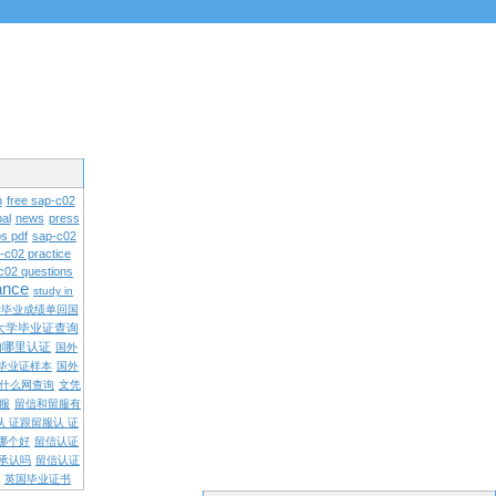
n
free sap-c02
al
news
press
s pdf
sap-c02
-c02 practice
c02 questions
rance
study in
学毕业成绩单回国
大学毕业证查询
内哪里认证
国外
毕业证样本
国外
什么网查询
文凭
留服
留信和留服有
认 证跟留服认 证
哪个好
留信认证
承认吗
留信认证
英国毕业证书