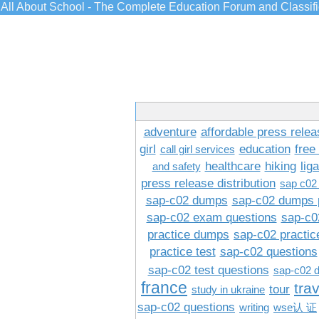
All About School - The Complete Education Forum and Classif
adventure
affordable press relea
girl
education
free
call girl services
healthcare
hiking
lig
and safety
press release distribution
sap c02
sap-c02 dumps
sap-c02 dumps 
sap-c02 exam questions
sap-c0
practice dumps
sap-c02 practi
practice test
sap-c02 questions
sap-c02 test questions
sap-c02 
france
tra
tour
study in ukraine
sap-c02 questions
writing
wse认 证