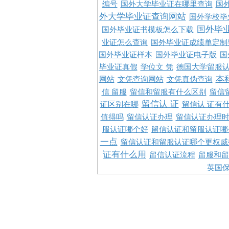
编号
国外大学毕业证在哪里查询
国
外大学毕业证查询网站
国外学校毕
国外毕
国外毕业证书模板怎么下载
业证怎么查询
国外毕业证成绩单定制
国外毕业证样本
国外毕业证电子版
国
毕业证真假
学位文 凭
德国大学留服认
本
网站
文凭查询网站
文凭真伪查询
信 留服
留信和留服有什么区别
留信
留信认 证
证区别在哪
留信认 证有
值得吗
留信认证办理
留信认证办理
服认证哪个好
留信认证和留服认证哪
一点
留信认证和留服认证哪个更权威
证有什么用
留信认证流程
留服和留
英国