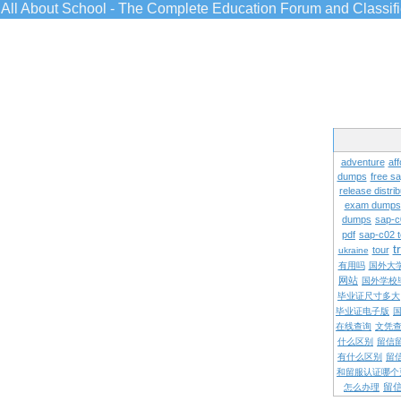
All About School - The Complete Education Forum and Classif
adventure
aff
dumps
free s
release distrib
exam dumps
dumps
sap-c
pdf
sap-c02 
t
tour
ukraine
有用吗
国外大
网站
国外学校
毕业证尺寸多大
毕业证电子版
在线查询
文凭
什么区别
留信
有什么区别
留
和留服认证哪个
留
怎么办理