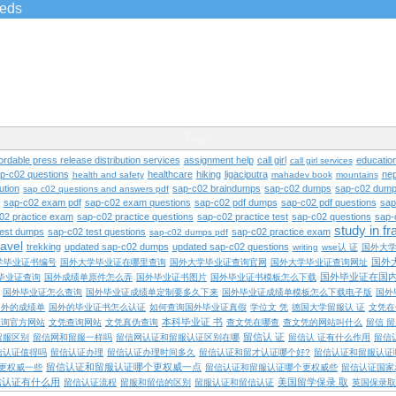
ieds
Tags
ordable press release distribution services
assignment help
call girl
educatio
call girl services
ap-c02 questions
healthcare
hiking
ligaciputra
nep
health and safety
mahadev book
mountains
ution
sap-c02 braindumps
sap-c02 dumps
sap-c02 dump
sap c02 questions and answers pdf
sap-c02 exam pdf
sap-c02 exam questions
sap-c02 pdf dumps
sap-c02 pdf questions
sap
02 practice exam
sap-c02 practice questions
sap-c02 practice test
sap-c02 questions
sap-
study in f
test dumps
sap-c02 test questions
sap-c02 practice exam
sap-c02 dumps pdf
ravel
trekking
updated sap-c02 dumps
updated sap-c02 questions
writing
wse认 证
国外大
国外
学毕业证书编号
国外大学毕业证在哪里查询
国外大学毕业证查询官网
国外大学毕业证查询网址
国外毕业证在国
毕业证查询
国外成绩单原件怎么弄
国外毕业证书图片
国外毕业证书模板怎么下载
国外毕业证怎么查询
国外毕业证成绩单定制要多久下来
国外毕业证成绩单模板怎么下载电子版
国外
国外的成绩单
国外的毕业证书怎么认证
如何查询国外毕业证真假
学位文 凭
德国大学留服认 证
文凭在
本科毕业证 书
查询官方网站
文凭查询网站
文凭真伪查询
查文凭在哪查
查文凭的网站叫什么
留信 
留信认 证
留服区别
留信网和留服一样吗
留信网认证和留服认证区别在哪
留信认 证有什么作用
留信
信认证值得吗
留信认证办理
留信认证办理时间多久
留信认证和留才认证哪个好?
留信认证和留服认证
留信认证和留服认证哪个更权威一点
更权威一些
留信认证和留服认证哪个更权威些
留信认证国家
信认证有什么用
美国留学保录 取
留信认证流程
留服和留信的区别
留服认证和留信认证
英国保录取