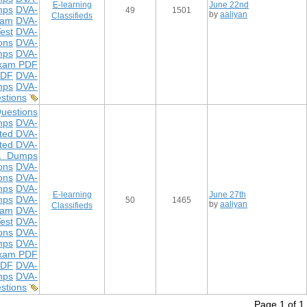
E-learning
June 22nd
mps
DVA-
49
1501
by
aaliyan
Classifieds
xam
DVA-
est
DVA-
ons
DVA-
mps
DVA-
xam PDF
PDF
DVA-
mps
DVA-
stions
uestions
mps
DVA-
ted DVA-
ted DVA-
1 Dumps
ons
DVA-
ons
DVA-
mps
DVA-
E-learning
June 27th
mps
DVA-
50
1465
by
aaliyan
Classifieds
xam
DVA-
est
DVA-
ons
DVA-
mps
DVA-
xam PDF
PDF
DVA-
mps
DVA-
stions
Page 1 of 1