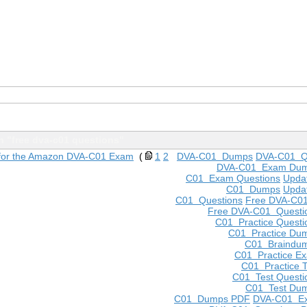
h "free dva-c01 questions"
for the Amazon DVA-C01 Exam
(
1
2
DVA-C01 Dumps
DVA-C01 Q
DVA-C01 Exam Du
C01 Exam Questions
Upda
C01 Dumps
Upda
C01 Questions
Free DVA-C0
Free DVA-C01 Questi
C01 Practice Questi
C01 Practice Du
C01 Braindu
C01 Practice E
C01 Practice T
C01 Test Questi
C01 Test Du
C01 Dumps PDF
DVA-C01 E