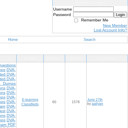
Members Login
Username
Password
Login
Remember Me
New Member
Lost Account Info?
Home
Search
Forum
Replies
Views
Last Post
uestions
mps
DVA-
ted DVA-
ted DVA-
1 Dumps
ons
DVA-
ons
DVA-
mps
DVA-
E-learning
June 27th
mps
DVA-
60
1578
by
aaliyan
Classifieds
xam
DVA-
est
DVA-
ons
DVA-
mps
DVA-
xam PDF