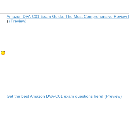
Amazon DVA-C01 Exam Guide: The Most Comprehensive Review 
)
(Preview)
Get the best Amazon DVA-C01 exam questions here!
(Preview)