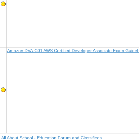
Amazon DVA-C01 AWS Certified Developer Associate Exam Guideboo
All About School - Education Forum and Classifieds