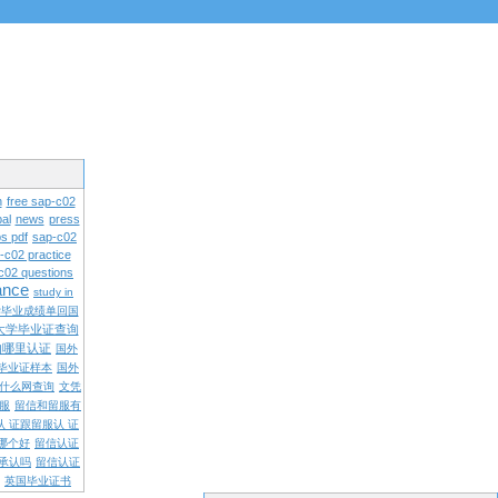
n
free sap-c02
al
news
press
s pdf
sap-c02
-c02 practice
c02 questions
rance
study in
学毕业成绩单回国
大学毕业证查询
内哪里认证
国外
毕业证样本
国外
什么网查询
文凭
留服
留信和留服有
认 证跟留服认 证
哪个好
留信认证
承认吗
留信认证
英国毕业证书