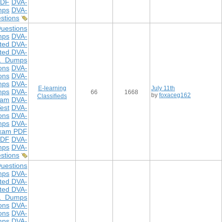
PDF
DVA-
mps
DVA-
stions
uestions
mps
DVA-
ted DVA-
ted DVA-
1 Dumps
ons
DVA-
ons
DVA-
mps
DVA-
E-learning
July 11th
mps
DVA-
66
1668
by
foxaceg162
Classifieds
xam
DVA-
est
DVA-
ons
DVA-
mps
DVA-
xam PDF
PDF
DVA-
mps
DVA-
stions
uestions
mps
DVA-
ted DVA-
ted DVA-
1 Dumps
ons
DVA-
ons
DVA-
mps
DVA-