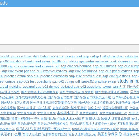
ieds
Tags
ordable press release distribution services
assignment help
call girl
educatio
call girl services
ap-c02 questions
healthcare
hiking
ligaciputra
nep
health and safety
mahadev book
mountains
ution
sap-c02 braindumps
sap-c02 dumps
sap-c02 dump
sap c02 questions and answers pdf
sap-c02 exam pdf
sap-c02 exam questions
sap-c02 pdf dumps
sap-c02 pdf questions
sap
02 practice exam
sap-c02 practice questions
sap-c02 practice test
sap-c02 questions
sap-
study in f
test dumps
sap-c02 test questions
sap-c02 practice exam
sap-c02 dumps pdf
ravel
trekking
updated sap-c02 dumps
updated sap-c02 questions
writing
wse认 证
国外大
国外
学毕业证书编号
国外大学毕业证在哪里查询
国外大学毕业证查询官网
国外大学毕业证查询网址
国外毕业证在国
毕业证查询
国外成绩单原件怎么弄
国外毕业证书图片
国外毕业证书模板怎么下载
国外毕业证怎么查询
国外毕业证成绩单定制要多久下来
国外毕业证成绩单模板怎么下载电子版
国外
国外的成绩单
国外的毕业证书怎么认证
如何查询国外毕业证真假
学位文 凭
德国大学留服认 证
文凭在
本科毕业证 书
查询官方网站
文凭查询网站
文凭真伪查询
查文凭在哪查
查文凭的网站叫什么
留信 
留信认 证
留服区别
留信网和留服一样吗
留信网认证和留服认证区别在哪
留信认 证有什么作用
留信
信认证值得吗
留信认证办理
留信认证办理时间多久
留信认证和留才认证哪个好?
留信认证和留服认证
留信认证和留服认证哪个更权威一点
更权威一些
留信认证和留服认证哪个更权威些
留信认证国家
信认证有什么用
美国留学保录 取
留信认证流程
留服和留信的区别
留服认证和留信认证
英国保录取