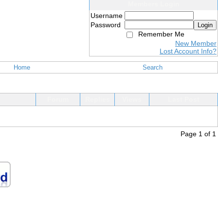
Members Login
Username
Password
Login
Remember Me
New Member
Lost Account Info?
Home
Search
Forum
Replies
Views
Last Post
Page 1 of 1