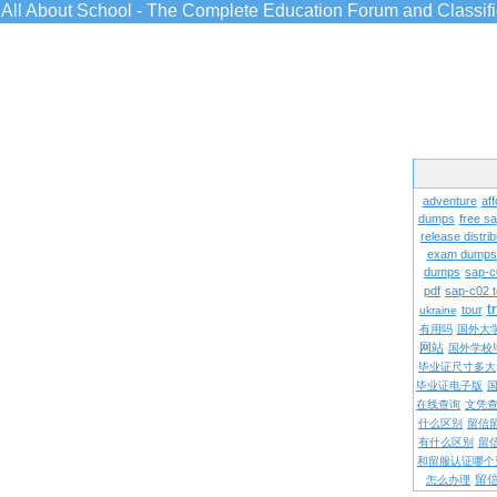
All About School - The Complete Education Forum and Classif
adventure
aff
dumps
free s
release distrib
exam dumps
dumps
sap-c
pdf
sap-c02 
t
tour
ukraine
有用吗
国外大
网站
国外学校
毕业证尺寸多大
毕业证电子版
在线查询
文凭
什么区别
留信
有什么区别
留
和留服认证哪个
留
怎么办理