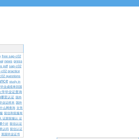
n
free sap-c02
al
news
press
s pdf
sap-c02
-c02 practice
c02 questions
rance
study in
学毕业成绩单回国
大学毕业证查询
内哪里认证
国外
毕业证样本
国外
什么网查询
文凭
留服
留信和留服有
认 证跟留服认 证
哪个好
留信认证
承认吗
留信认证
英国毕业证书