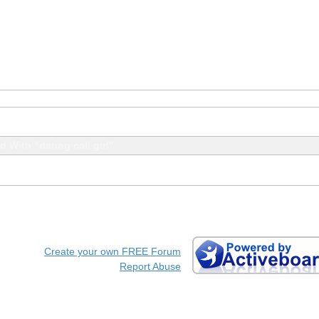
 With "dating call girl"
Create your own FREE Forum
Report Abuse