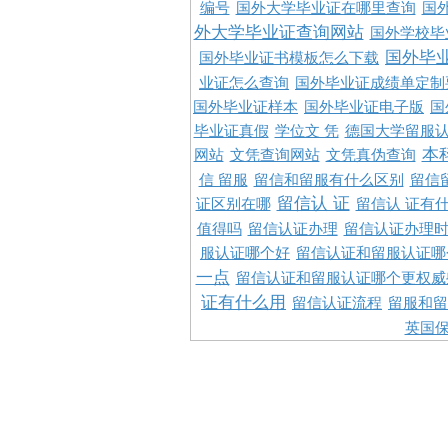
编号
国外大学毕业证在哪里查询
国
外大学毕业证查询网站
国外学校毕
国外毕
国外毕业证书模板怎么下载
业证怎么查询
国外毕业证成绩单定制
国外毕业证样本
国外毕业证电子版
国
毕业证真假
学位文 凭
德国大学留服认
本
网站
文凭查询网站
文凭真伪查询
信 留服
留信和留服有什么区别
留信
留信认 证
证区别在哪
留信认 证有
值得吗
留信认证办理
留信认证办理
服认证哪个好
留信认证和留服认证哪
一点
留信认证和留服认证哪个更权威
证有什么用
留信认证流程
留服和留
英国