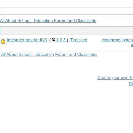
All About School - Education Forum and Classifieds
Posts Tagged With "iOS"
Instander apk for iOS
(
1
2
3
)
(Preview)
instagram
instan
All About School - Education Forum and Classifieds
Create your own 
R