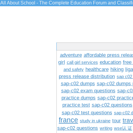
All About School - The Complete Education Forum and Classif
adventure
affordable press relea
girl
education
free
call girl services
healthcare
hiking
lig
and safety
press release distribution
sap c02
sap-c02 dumps
sap-c02 dumps 
sap-c02 exam questions
sap-c0
practice dumps
sap-c02 practi
practice test
sap-c02 questions
sap-c02 test questions
sap-c02 
france
tra
tour
study in ukraine
sap-c02 questions
writing
wse认 证