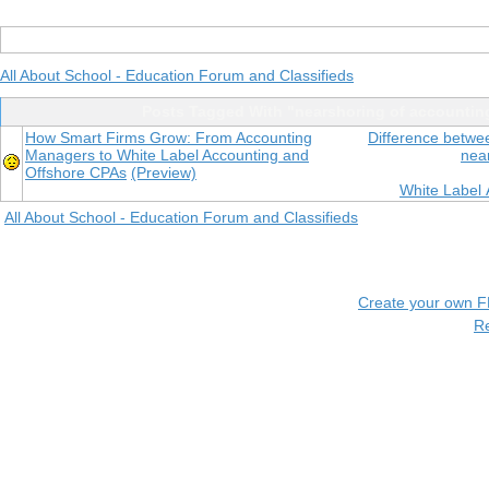
All About School - Education Forum and Classifieds
Posts Tagged With "nearshoring of accountin
How Smart Firms Grow: From Accounting
Difference betwe
Managers to White Label Accounting and
nea
Offshore CPAs
(Preview)
White Label 
All About School - Education Forum and Classifieds
Create your own 
R