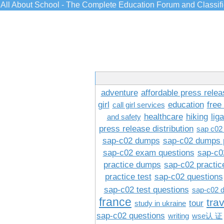
All About School - The Complete Education Forum and Classif
adventure
affordable press relea
girl
education
free
call girl services
healthcare
hiking
lig
and safety
press release distribution
sap c02
sap-c02 dumps
sap-c02 dumps 
sap-c02 exam questions
sap-c0
practice dumps
sap-c02 practi
practice test
sap-c02 questions
sap-c02 test questions
sap-c02 
france
tra
tour
study in ukraine
sap-c02 questions
writing
wse认 证