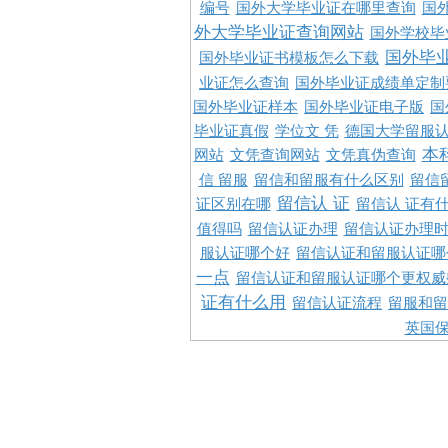
编号
国外大学毕业证在哪里查询
国
外大学毕业证查询网站
国外学校毕
国外毕
国外毕业证书模板怎么下载
业证怎么查询
国外毕业证成绩单定制
国外毕业证样本
国外毕业证电子版
国
毕业证真假
学位文 凭
德国大学留服认
本
网站
文凭查询网站
文凭真伪查询
信 留服
留信和留服有什么区别
留信
留信认 证
证区别在哪
留信认 证有
值得吗
留信认证办理
留信认证办理
服认证哪个好
留信认证和留服认证哪
一点
留信认证和留服认证哪个更权威
证有什么用
留信认证流程
留服和留
英国