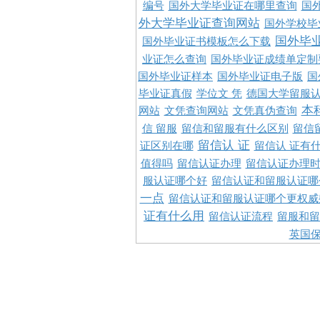
编号
国外大学毕业证在哪里查询
国
外大学毕业证查询网站
国外学校毕
国外毕
国外毕业证书模板怎么下载
业证怎么查询
国外毕业证成绩单定制
国外毕业证样本
国外毕业证电子版
国
毕业证真假
学位文 凭
德国大学留服认
本
网站
文凭查询网站
文凭真伪查询
信 留服
留信和留服有什么区别
留信
留信认 证
证区别在哪
留信认 证有
值得吗
留信认证办理
留信认证办理
服认证哪个好
留信认证和留服认证哪
一点
留信认证和留服认证哪个更权威
证有什么用
留信认证流程
留服和留
英国