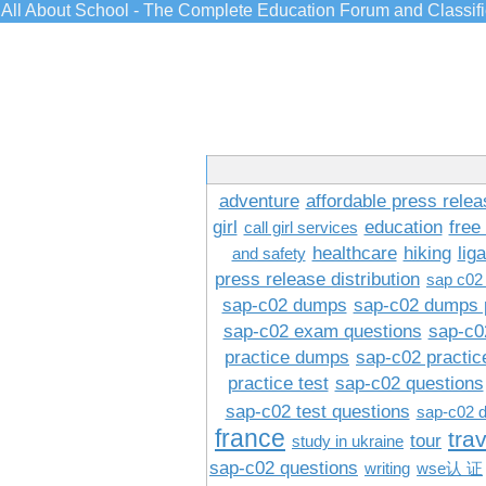
All About School - The Complete Education Forum and Classif
adventure
affordable press relea
girl
education
free
call girl services
healthcare
hiking
lig
and safety
press release distribution
sap c02
sap-c02 dumps
sap-c02 dumps 
sap-c02 exam questions
sap-c0
practice dumps
sap-c02 practi
practice test
sap-c02 questions
sap-c02 test questions
sap-c02 
france
tra
tour
study in ukraine
sap-c02 questions
writing
wse认 证