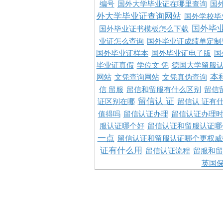
编号
国外大学毕业证在哪里查询
国
外大学毕业证查询网站
国外学校毕
国外毕
国外毕业证书模板怎么下载
业证怎么查询
国外毕业证成绩单定制
国外毕业证样本
国外毕业证电子版
国
毕业证真假
学位文 凭
德国大学留服认
本
网站
文凭查询网站
文凭真伪查询
信 留服
留信和留服有什么区别
留信
留信认 证
证区别在哪
留信认 证有
值得吗
留信认证办理
留信认证办理
服认证哪个好
留信认证和留服认证哪
一点
留信认证和留服认证哪个更权威
证有什么用
留信认证流程
留服和留
英国