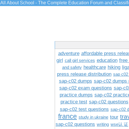
All About School - The Complete Education Forum and Classif
adventure
affordable press relea
girl
education
free
call girl services
healthcare
hiking
lig
and safety
press release distribution
sap c02
sap-c02 dumps
sap-c02 dumps 
sap-c02 exam questions
sap-c0
practice dumps
sap-c02 practi
practice test
sap-c02 questions
sap-c02 test questions
sap-c02 
france
tra
tour
study in ukraine
sap-c02 questions
writing
wse认 证