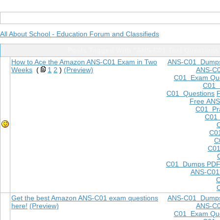
All About School - Education Forum and Classifieds
Posts Tagged With "ANS-C01 Test Questions
How to Ace the Amazon ANS-C01 Exam in Two
ANS-C01 Dump
Weeks
(
1
2
)
(Preview)
ANS-C
C01 Exam Que
C01
C01 Questions
Free ANS
C01 Pra
C01 
C0
C
C01
C01 Dumps PD
ANS-C01
Get the best Amazon ANS-C01 exam questions
ANS-C01 Dump
here!
(Preview)
ANS-C
C01 Exam Que