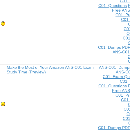
C01
C01 Questions
Free ANS
C01 Pra
C01 
C0
C
C01
C01 Dumps PD
ANS-C01
Make the Most of Your Amazon ANS-C01 Exam
ANS-C01 Dump
Study Time
(Preview)
ANS-C
C01 Exam Que
C01
C01 Questions
Free ANS
C01 Pra
C01 
C0
C
C01
C01 Dumps PD