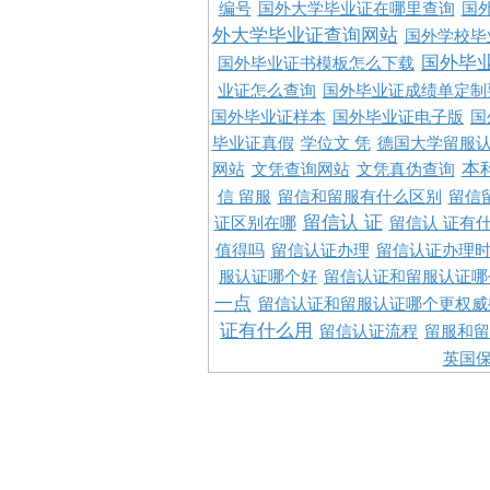
编号
国外大学毕业证在哪里查询
国
外大学毕业证查询网站
国外学校毕
国外毕
国外毕业证书模板怎么下载
业证怎么查询
国外毕业证成绩单定制
国外毕业证样本
国外毕业证电子版
国
毕业证真假
学位文 凭
德国大学留服认
本
网站
文凭查询网站
文凭真伪查询
信 留服
留信和留服有什么区别
留信
留信认 证
证区别在哪
留信认 证有
值得吗
留信认证办理
留信认证办理
服认证哪个好
留信认证和留服认证哪
一点
留信认证和留服认证哪个更权威
证有什么用
留信认证流程
留服和留
英国