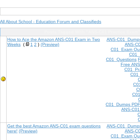
All About School - Education Forum and Classifieds
Posts Tagged With "ANS-C01 Practice Exam
How to Ace the Amazon ANS-C01 Exam in Two
ANS-C01 Dump
Weeks
(
1
2
)
(Preview)
ANS-C
C01 Exam Que
C01
C01 Questions
Free ANS
C01 Pra
C01 
C0
C
C01
C01 Dumps PD
ANS-C01
Get the best Amazon ANS-C01 exam questions
ANS-C01 Dump
here!
(Preview)
ANS-C
C01 Exam Que