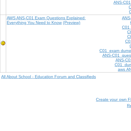
ANS-C01
AWS ANS-C01 Exam Questions Explained:
ANS
Everything You Need to Know
(Preview)
C01 
C
C
C0
C01 exam dump
ANS-C01 quest
ANS-C01
C01 dum
aws A
All About School - Education Forum and Classifieds
Create your own 
R