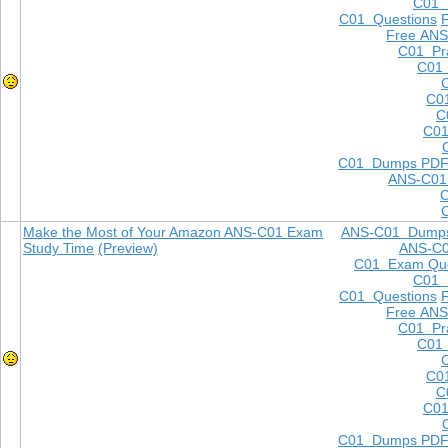
C01
C01 Questions
Free ANS
C01 Pra
C01 
C0
C
C01
C01 Dumps PD
ANS-C01
Make the Most of Your Amazon ANS-C01 Exam
ANS-C01 Dump
Study Time
(Preview)
ANS-C
C01 Exam Que
C01
C01 Questions
Free ANS
C01 Pra
C01 
C0
C
C01
C01 Dumps PD