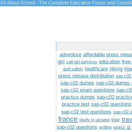
All About School - The Complete Education Forum and Classif
adventure
affordable press relea
girl
education
free
call girl services
healthcare
hiking
lig
and safety
press release distribution
sap c02
sap-c02 dumps
sap-c02 dumps 
sap-c02 exam questions
sap-c0
practice dumps
sap-c02 practi
practice test
sap-c02 questions
sap-c02 test questions
sap-c02 
france
tra
tour
study in ukraine
sap-c02 questions
writing
wse认 证